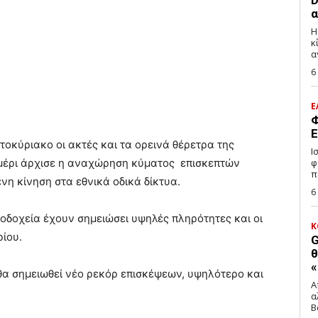
D
α
Η
κ
α
6
Ε
Φ
Ε
οκύριακο οι ακτές και τα ορεινά θέρετρα της
Ι
ημέρι άρχισε η αναχώρηση κύματος επισκεπτών
φ
π
η κίνηση στα εθνικά οδικά δίκτυα.
6
οδοχεία έχουν σημειώσει υψηλές πληρότητες και οι
Κ
ρίου.
G
θ
«
ν θα σημειωθεί νέο ρεκόρ επισκέψεων, υψηλότερο και
Α
α
Β