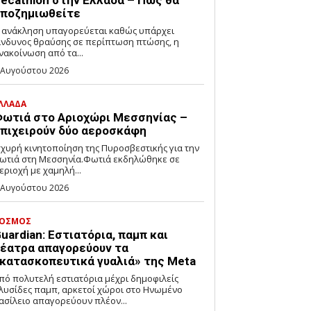
ecathlon στην Ελλάδα – Πώς θα
ποζημιωθείτε
 ανάκληση υπαγορεύεται καθώς υπάρχει
ίνδυνος θραύσης σε περίπτωση πτώσης, η
νακοίνωση από τα...
 Αυγούστου 2026
ΛΛΑΔΑ
ωτιά στο Αριοχώρι Μεσσηνίας –
πιχειρούν δύο αεροσκάφη
σχυρή κινητοποίηση της Πυροσβεστικής για την
ωτιά στη Μεσσηνία.Φωτιά εκδηλώθηκε σε
εριοχή με χαμηλή...
 Αυγούστου 2026
ΟΣΜΟΣ
uardian: Εστιατόρια, παμπ και
έατρα απαγορεύουν τα
κατασκοπευτικά γυαλιά» της Meta
πό πολυτελή εστιατόρια μέχρι δημοφιλείς
λυσίδες παμπ, αρκετοί χώροι στο Ηνωμένο
ασίλειο απαγορεύουν πλέον...