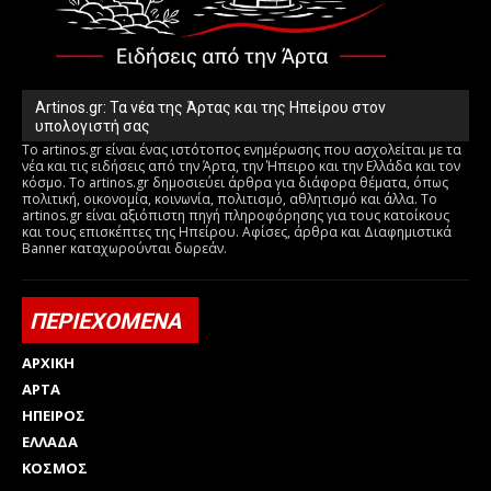
Artinos.gr: Τα νέα της Άρτας και της Ηπείρου στον
υπολογιστή σας
Το artinos.gr είναι ένας ιστότοπος ενημέρωσης που ασχολείται με τα
νέα και τις ειδήσεις από την Άρτα, την Ήπειρο και την Ελλάδα και τον
κόσμο. Το artinos.gr δημοσιεύει άρθρα για διάφορα θέματα, όπως
πολιτική, οικονομία, κοινωνία, πολιτισμό, αθλητισμό και άλλα. Το
artinos.gr είναι αξιόπιστη πηγή πληροφόρησης για τους κατοίκους
και τους επισκέπτες της Ηπείρου. Αφίσες, άρθρα και Διαφημιστικά
Banner καταχωρούνται δωρεάν.
ΠΕΡΙΕΧΟΜΕΝΑ
ΑΡΧΙΚΗ
ΑΡΤΑ
ΗΠΕΙΡΟΣ
ΕΛΛΑΔΑ
ΚΟΣΜΟΣ
Html code here! Replace this with any non empty raw html