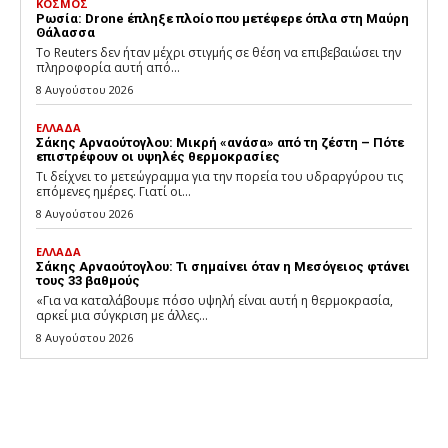
ΚΟΣΜΟΣ
Ρωσία: Drone έπληξε πλοίο που μετέφερε όπλα στη Μαύρη
Θάλασσα
Το Reuters δεν ήταν μέχρι στιγμής σε θέση να επιβεβαιώσει την
πληροφορία αυτή από...
8 Αυγούστου 2026
ΕΛΛΑΔΑ
Σάκης Αρναούτογλου: Μικρή «ανάσα» από τη ζέστη – Πότε
επιστρέφουν οι υψηλές θερμοκρασίες
Τι δείχνει το μετεώγραμμα για την πορεία του υδραργύρου τις
επόμενες ημέρες. Γιατί οι...
8 Αυγούστου 2026
ΕΛΛΑΔΑ
Σάκης Αρναούτογλου: Τι σημαίνει όταν η Μεσόγειος φτάνει
τους 33 βαθμούς
«Για να καταλάβουμε πόσο υψηλή είναι αυτή η θερμοκρασία,
αρκεί μια σύγκριση με άλλες...
8 Αυγούστου 2026