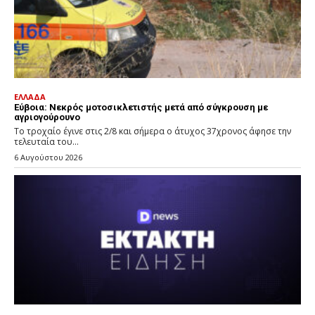
ΕΛΛΑΔΑ
Εύβοια: Νεκρός μοτοσικλετιστής μετά από σύγκρουση με
αγριογούρουνο
Το τροχαίο έγινε στις 2/8 και σήμερα ο άτυχος 37χρονος άφησε την
τελευταία του...
6 Αυγούστου 2026