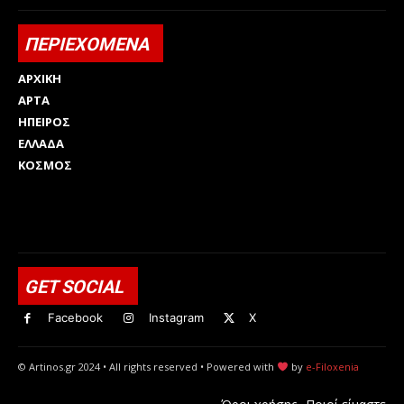
ΠΕΡΙΕΧΟΜΕΝΑ
ΑΡΧΙΚΗ
ΑΡΤΑ
ΗΠΕΙΡΟΣ
ΕΛΛΑΔΑ
ΚΟΣΜΟΣ
Html code here! Replace this with any non empty raw html
code and that's it.
GET SOCIAL
Facebook
Instagram
X
© Artinos.gr 2024 • All rights reserved • Powered with
by
e-Filoxenia