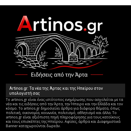
Artinos.gr: Τα νέα της Άρτας και της Ηπείρου στον
υπολογιστή σας
Το artinos.gr είναι ένας ιστότοπος ενημέρωσης που ασχολείται με τα
νέα και τις ειδήσεις από την Άρτα, την Ήπειρο και την Ελλάδα και τον
κόσμο. Το artinos.gr δημοσιεύει άρθρα για διάφορα θέματα, όπως
πολιτική, οικονομία, κοινωνία, πολιτισμό, αθλητισμό και άλλα. Το
artinos.gr είναι αξιόπιστη πηγή πληροφόρησης για τους κατοίκους
και τους επισκέπτες της Ηπείρου. Αφίσες, άρθρα και Διαφημιστικά
Banner καταχωρούνται δωρεάν.