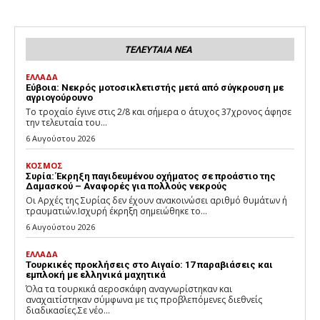
ΤΕΛΕΥΤΑΙΑ ΝΕΑ
ΕΛΛΑΔΑ
Εύβοια: Νεκρός μοτοσικλετιστής μετά από σύγκρουση με
αγριογούρουνο
Το τροχαίο έγινε στις 2/8 και σήμερα ο άτυχος 37χρονος άφησε
την τελευταία του...
6 Αυγούστου 2026
ΚΟΣΜΟΣ
Συρία: Έκρηξη παγιδευμένου οχήματος σε προάστιο της
Δαμασκού – Αναφορές για πολλούς νεκρούς
Οι Αρχές της Συρίας δεν έχουν ανακοινώσει αριθμό θυμάτων ή
τραυματιών.Ισχυρή έκρηξη σημειώθηκε το...
6 Αυγούστου 2026
ΕΛΛΑΔΑ
Τουρκικές προκλήσεις στο Αιγαίο: 17 παραβιάσεις και
εμπλοκή με ελληνικά μαχητικά
Όλα τα τουρκικά αεροσκάφη αναγνωρίστηκαν και
αναχαιτίστηκαν σύμφωνα με τις προβλεπόμενες διεθνείς
διαδικασίες.Σε νέο...