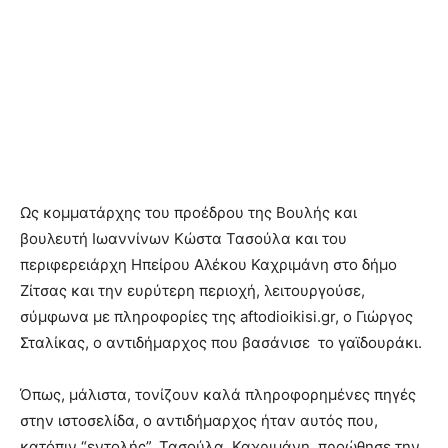
Ως κομματάρχης του προέδρου της Βουλής και
βουλευτή Ιωαννίνων Κώστα Τασούλα και του
περιφερειάρχη Ηπείρου Αλέκου Καχριμάνη στo δήμο
Ζίτσας και την ευρύτερη περιοχή, λειτουργούσε,
σύμφωνα με πληροφορίες της aftodioikisi.gr, o Γιώργος
Σταλίκας, ο αντιδήμαρχος που βασάνισε το γαϊδουράκι.
Όπως, μάλιστα, τονίζουν καλά πληροφορημένες πηγές
στην ιστοσελίδα, ο αντιδήμαρχος ήταν αυτός που,
κατόπιν “εντολής”, Τασούλα, Καχριμάνη, προώθησε την