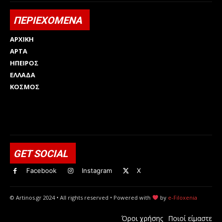
ΠΕΡΙΕΧΟΜΕΝΑ
ΑΡΧΙΚΗ
ΑΡΤΑ
ΗΠΕΙΡΟΣ
ΕΛΛΑΔΑ
ΚΟΣΜΟΣ
Html code here! Replace this with any non empty raw html
code and that's it.
GET SOCIAL
Facebook
Instagram
X
© Artinos.gr 2024 • All rights reserved • Powered with
by
e-Filoxenia
Όροι χρήσης
Ποιοί είμαστε