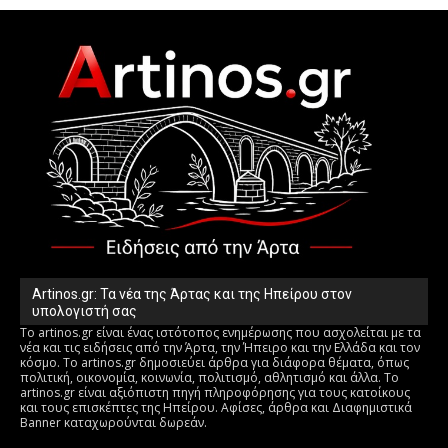
Artinos.gr: Τα νέα της Άρτας και της Ηπείρου στον
υπολογιστή σας
Το artinos.gr είναι ένας ιστότοπος ενημέρωσης που ασχολείται με τα
νέα και τις ειδήσεις από την Άρτα, την Ήπειρο και την Ελλάδα και τον
κόσμο. Το artinos.gr δημοσιεύει άρθρα για διάφορα θέματα, όπως
πολιτική, οικονομία, κοινωνία, πολιτισμό, αθλητισμό και άλλα. Το
artinos.gr είναι αξιόπιστη πηγή πληροφόρησης για τους κατοίκους
και τους επισκέπτες της Ηπείρου. Αφίσες, άρθρα και Διαφημιστικά
Banner καταχωρούνται δωρεάν.