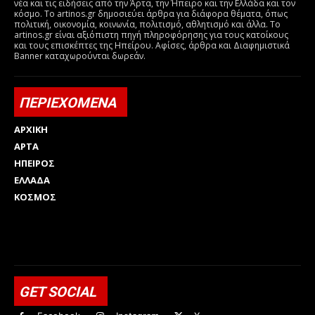
νέα και τις ειδήσεις από την Άρτα, την Ήπειρο και την Ελλάδα και τον
κόσμο. Το artinos.gr δημοσιεύει άρθρα για διάφορα θέματα, όπως
πολιτική, οικονομία, κοινωνία, πολιτισμό, αθλητισμό και άλλα. Το
artinos.gr είναι αξιόπιστη πηγή πληροφόρησης για τους κατοίκους
και τους επισκέπτες της Ηπείρου. Αφίσες, άρθρα και Διαφημιστικά
Banner καταχωρούνται δωρεάν.
ΠΕΡΙΕΧΟΜΕΝΑ
ΑΡΧΙΚΗ
ΑΡΤΑ
ΗΠΕΙΡΟΣ
ΕΛΛΑΔΑ
ΚΟΣΜΟΣ
Html code here! Replace this with any non empty raw html
code and that's it.
GET SOCIAL