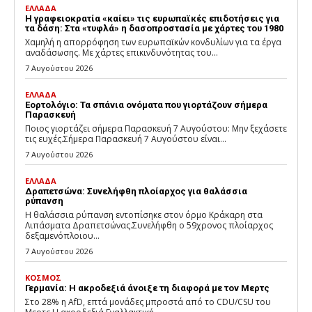
ΕΛΛΑΔΑ
H γραφειοκρατία «καίει» τις ευρωπαϊκές επιδοτήσεις για
τα δάση: Στα «τυφλά» η δασοπροστασία με χάρτες του 1980
Χαμηλή η απορρόφηση των ευρωπαϊκών κονδυλίων για τα έργα
αναδάσωσης. Με χάρτες επικινδυνότητας του...
7 Αυγούστου 2026
ΕΛΛΑΔΑ
Εορτολόγιο: Τα σπάνια ονόματα που γιορτάζουν σήμερα
Παρασκευή
Ποιος γιορτάζει σήμερα Παρασκευή 7 Αυγούστου: Μην ξεχάσετε
τις ευχές.Σήμερα Παρασκευή 7 Αυγούστου είναι...
7 Αυγούστου 2026
ΕΛΛΑΔΑ
Δραπετσώνα: Συνελήφθη πλοίαρχος για θαλάσσια
ρύπανση
Η θαλάσσια ρύπανση εντοπίσηκε στον όρμο Κράκαρη στα
Λιπάσματα Δραπετσώνας.Συνελήφθη ο 59χρονος πλοίαρχος
δεξαμενόπλοιου...
7 Αυγούστου 2026
ΚΟΣΜΟΣ
Γερμανία: Η ακροδεξιά άνοιξε τη διαφορά με τον Μερτς
Στο 28% η AfD, επτά μονάδες μπροστά από το CDU/CSU του