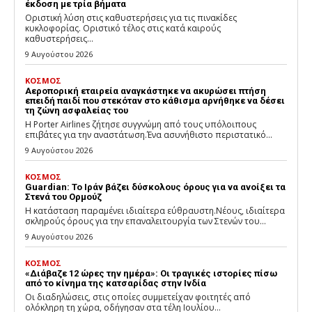
έκδοση με τρία βήματα
Οριστική λύση στις καθυστερήσεις για τις πινακίδες
κυκλοφορίας. Οριστικό τέλος στις κατά καιρούς
καθυστερήσεις...
9 Αυγούστου 2026
ΚΟΣΜΟΣ
Αεροπορική εταιρεία αναγκάστηκε να ακυρώσει πτήση
επειδή παιδί που στεκόταν στο κάθισμα αρνήθηκε να δέσει
τη ζώνη ασφαλείας του
Η Porter Airlines ζήτησε συγγνώμη από τους υπόλοιπους
επιβάτες για την αναστάτωση.Ένα ασυνήθιστο περιστατικό...
9 Αυγούστου 2026
ΚΟΣΜΟΣ
Guardian: Το Ιράν βάζει δύσκολους όρους για να ανοίξει τα
Στενά του Ορμούζ
Η κατάσταση παραμένει ιδιαίτερα εύθραυστη.Νέους, ιδιαίτερα
σκληρούς όρους για την επαναλειτουργία των Στενών του...
9 Αυγούστου 2026
ΚΟΣΜΟΣ
«Διάβαζε 12 ώρες την ημέρα»: Οι τραγικές ιστορίες πίσω
από το κίνημα της κατσαρίδας στην Ινδία
Οι διαδηλώσεις, στις οποίες συμμετείχαν φοιτητές από
ολόκληρη τη χώρα, οδήγησαν στα τέλη Ιουλίου...