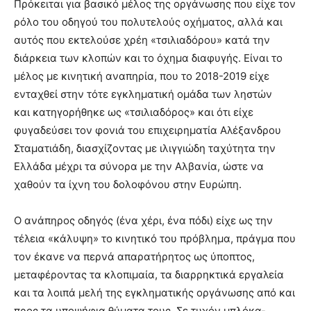
Πρόκειται για βασικό μέλος της οργάνωσης που είχε τον
ρόλο του οδηγού του πολυτελούς οχήματος, αλλά και
αυτός που εκτελούσε χρέη «τσιλιαδόρου» κατά την
διάρκεια των κλοπών και το όχημα διαφυγής. Είναι το
μέλος με κινητική αναπηρία, που το 2018-2019 είχε
ενταχθεί στην τότε εγκληματική ομάδα των ληστών
και κατηγορήθηκε ως «τσιλιαδόρος» και ότι είχε
φυγαδεύσει τον φονιά του επιχειρηματία Αλέξανδρου
Σταματιάδη, διασχίζοντας με ιλιγγιώδη ταχύτητα την
Ελλάδα μέχρι τα σύνορα με την Αλβανία, ώστε να
χαθούν τα ίχνη του δολοφόνου στην Ευρώπη.
Ο ανάπηρος οδηγός (ένα χέρι, ένα πόδι) είχε ως την
τέλεια «κάλυψη» το κινητικό του πρόβλημα, πράγμα που
τον έκανε να περνά απαρατήρητος ως ύποπτος,
μεταφέροντας τα κλοπιμαία, τα διαρρηκτικά εργαλεία
και τα λοιπά μελή της εγκληματικής οργάνωσης από και
προς τα υποψήφια θύματα τους. Σε τυχόν μπλόκα-