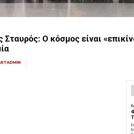
ς Σταυρός: Ο κόσμος είναι «επικί
μία
ARTADMIN
Ε
Φ
Τ
Ε
Κ