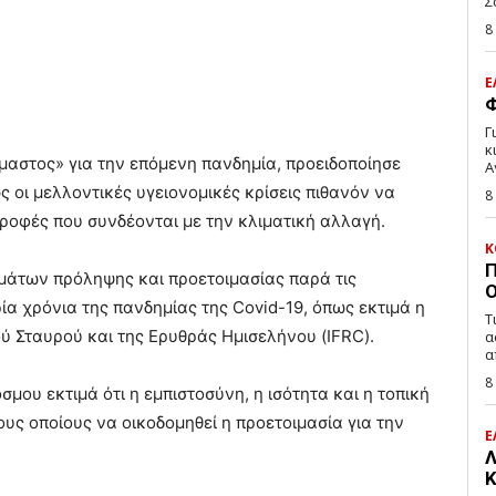
Σ
8
Ε
Φ
Γ
κ
μαστος» για την επόμενη πανδημία, προειδοποίησε
Α
ς οι μελλοντικές υγειονομικές κρίσεις πιθανόν να
8
οφές που συνδέονται με την κλιματική αλλαγή.
Κ
Π
μάτων πρόληψης και προετοιμασίας παρά τις
Ο
α χρόνια της πανδημίας της Covid-19, όπως εκτιμά η
Τ
 Σταυρού και της Ερυθράς Ημισελήνου (IFRC).
α
α
8
μου εκτιμά ότι η εμπιστοσύνη, η ισότητα και η τοπική
ους οποίους να οικοδομηθεί η προετοιμασία για την
Ε
Λ
Κ