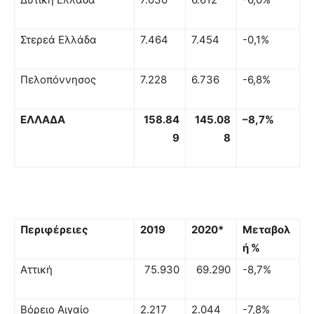
Στερεά Ελλάδα
7.464
7.454
-0,1%
Πελοπόννησος
7.228
6.736
-6,8%
ΕΛΛΑΔΑ
158.84
145.08
–
8,7%
9
8
Περιφέρειες
2019
2020*
Μεταβολ
ή %
Αττική
75.930
69.290
-8,7%
Βόρειο Αιγαίο
2.217
2.044
-7,8%