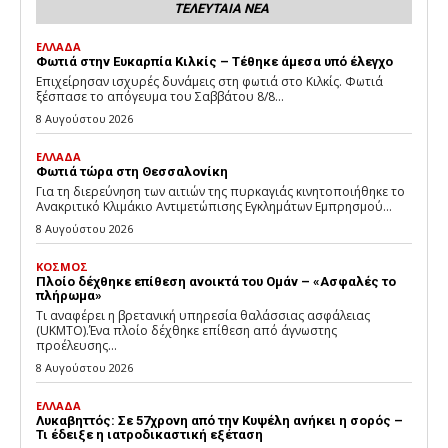
ΤΕΛΕΥΤΑΙΑ ΝΕΑ
ΕΛΛΑΔΑ
Φωτιά στην Ευκαρπία Κιλκίς – Τέθηκε άμεσα υπό έλεγχο
Επιχείρησαν ισχυρές δυνάμεις στη φωτιά στο Κιλκίς. Φωτιά
ξέσπασε το απόγευμα του Σαββάτου 8/8...
8 Αυγούστου 2026
ΕΛΛΑΔΑ
Φωτιά τώρα στη Θεσσαλονίκη
Για τη διερεύνηση των αιτιών της πυρκαγιάς κινητοποιήθηκε το
Ανακριτικό Κλιμάκιο Αντιμετώπισης Εγκλημάτων Εμπρησμού...
8 Αυγούστου 2026
ΚΟΣΜΟΣ
Πλοίο δέχθηκε επίθεση ανοικτά του Ομάν – «Ασφαλές το
πλήρωμα»
Τι αναφέρει η βρετανική υπηρεσία θαλάσσιας ασφάλειας
(UKMTO).Ένα πλοίο δέχθηκε επίθεση από άγνωστης
προέλευσης...
8 Αυγούστου 2026
ΕΛΛΑΔΑ
Λυκαβηττός: Σε 57χρονη από την Κυψέλη ανήκει η σορός –
Τι έδειξε η ιατροδικαστική εξέταση