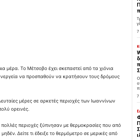
Π
π
Τ
γ
7
Κ
W
δ
π
 μια μέρα. Το Μέτσοβο έχει σκεπαστεί από τα χιόνια
Σ
 συνεργεία να προσπαθούν να κρατήσουν τους δρόμους
Ο
ο
π
7
ελευταίες μέρες σε αρκετές περιοχές των Ιωαννίνων
πολύ ορεινές.
Ε
Φ
Π
 πολλές περιοχές ξύπνησαν με θερμοκρασίες που από
Σ
ηδέν. Δείτε τι έδειξε το θερμόμετρο σε μερικές από
ι