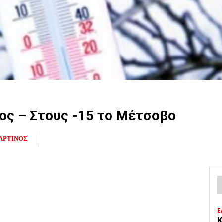
ος – Στους -15 το Μέτσοβο
ΑΡΤΙΝΟΣ
Ε
Κ