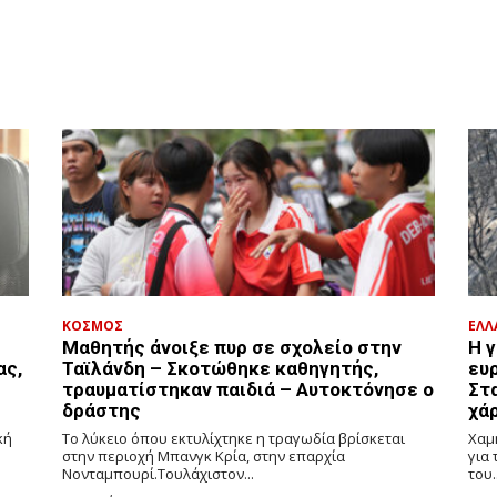
ΚΟΣΜΟΣ
ΕΛΛ
Μαθητής άνοιξε πυρ σε σχολείο στην
H γ
ας,
Ταϊλάνδη – Σκοτώθηκε καθηγητής,
ευ
τραυματίστηκαν παιδιά – Αυτοκτόνησε ο
Στ
δράστης
χά
κή
Το λύκειο όπου εκτυλίχτηκε η τραγωδία βρίσκεται
Χαμ
στην περιοχή Μπανγκ Κρία, στην επαρχία
για
Νονταμπουρί.Τουλάχιστον...
του..