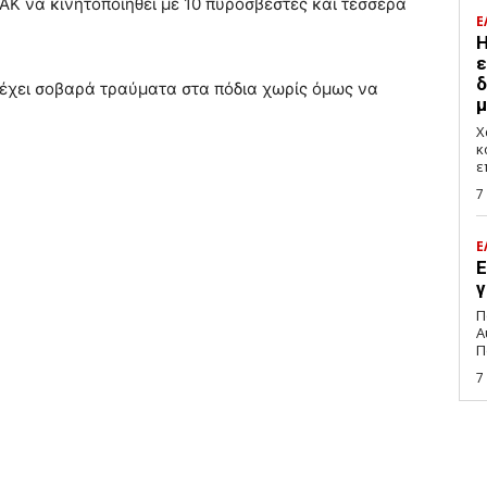
ΑΚ να κινητοποιηθεί με 10 πυροσβέστες και τέσσερα
Ε
H
ε
δ
έχει σοβαρά τραύματα στα πόδια χωρίς όμως να
μ
Χ
κ
ε
7
Ε
Ε
γ
Π
Α
Π
7