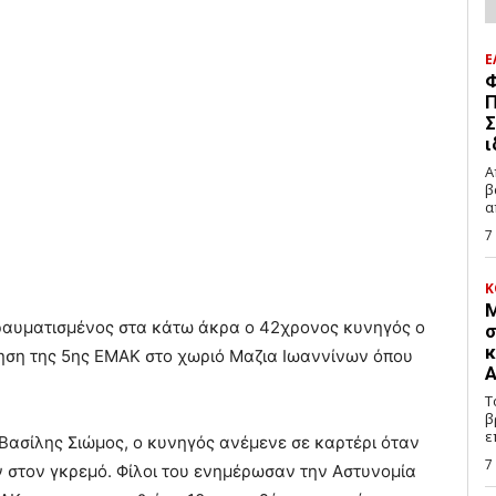
Ε
Φ
Π
Σ
ι
Α
β
α
7
Κ
Μ
ραυματισμένος στα κάτω άκρα ο 42χρονος κυνηγός ο
σ
κ
ηση της 5ης ΕΜΑΚ στο χωριό Μαζια Ιωαννίνων όπου
Α
Τ
β
ε
ασίλης Σιώμος, ο κυνηγός ανέμενε σε καρτέρι όταν
7
 στον γκρεμό. Φίλοι του ενημέρωσαν την Αστυνομία