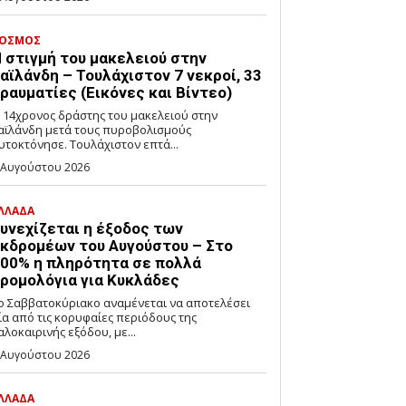
ΟΣΜΟΣ
 στιγμή του μακελειού στην
αϊλάνδη – Τουλάχιστον 7 νεκροί, 33
ραυματίες (Εικόνες και Βίντεο)
 14χρονος δράστης του μακελειού στην
αϊλάνδη μετά τους πυροβολισμούς
αυτοκτόνησε. Τουλάχιστον επτά...
 Αυγούστου 2026
ΛΛΑΔΑ
υνεχίζεται η έξοδος των
κδρομέων του Αυγούστου – Στο
00% η πληρότητα σε πολλά
ρομολόγια για Κυκλάδες
ο Σαββατοκύριακο αναμένεται να αποτελέσει
ία από τις κορυφαίες περιόδους της
αλοκαιρινής εξόδου, με...
 Αυγούστου 2026
ΛΛΑΔΑ