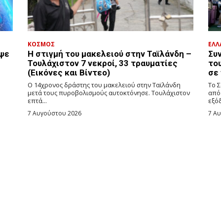
ΚΟΣΜΟΣ
ΕΛΛ
όψε
Η στιγμή του μακελειού στην Ταϊλάνδη –
Συ
Τουλάχιστον 7 νεκροί, 33 τραυματίες
το
(Εικόνες και Βίντεο)
σε
Ο 14χρονος δράστης του μακελειού στην Ταϊλάνδη
Το 
μετά τους πυροβολισμούς αυτοκτόνησε. Τουλάχιστον
από
επτά...
εξόδ
7 Αυγούστου 2026
7 Α