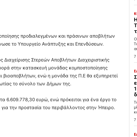
Κ
Η
Τ
τ
τοποίησης προδιαλεγμένων και πράσινων αποβλήτων
Ο
νωσε το Υπουργείο Ανάπτυξης και Επενδύσεων.
Τ
7
ος Διαχείρισης Στερεών Αποβλήτων Διαχειριστικής
αφορά στην κατασκευή μονάδας κομποστοποίησης
Ε
 βιοαποβλήτων, ενώ η μονάδα της Π.Ε θα εξυπηρετεί
Σ
ε
ωτίας το σύνολο των Δήμων της.
1
δ
α 6.609.778,30 ευρώ, ενώ πρόκειται για ένα έργο το
Τ
μ
ς για την προστασία του περιβάλλοντος στην Ήπειρο.
κ
7
Ε