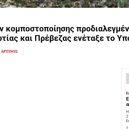
ν κομποστοποίησης προδιαλεγμέν
τίας και Πρέβεζας ενέταξε το Υπ
ΑΡΤΙΝΟΣ
Ε
E
α
Η
2
E
7