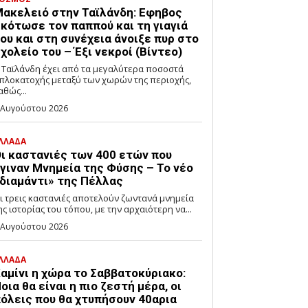
ακελειό στην Ταϊλάνδη: Εφηβος
κότωσε τον παππού και τη γιαγιά
ου και στη συνέχεια άνοιξε πυρ στο
χολείο του – Έξι νεκροί (Βίντεο)
 Ταϊλάνδη έχει από τα μεγαλύτερα ποσοστά
πλοκατοχής μεταξύ των χωρών της περιοχής,
αθώς...
 Αυγούστου 2026
ΛΛΑΔΑ
ι καστανιές των 400 ετών που
γιναν Μνημεία της Φύσης – Το νέο
διαμάντι» της Πέλλας
ι τρεις καστανιές αποτελούν ζωντανά μνημεία
ης ιστορίας του τόπου, με την αρχαιότερη να...
 Αυγούστου 2026
ΛΛΑΔΑ
αμίνι η χώρα το Σαββατοκύριακο:
οια θα είναι η πιο ζεστή μέρα, οι
όλεις που θα χτυπήσουν 40αρια