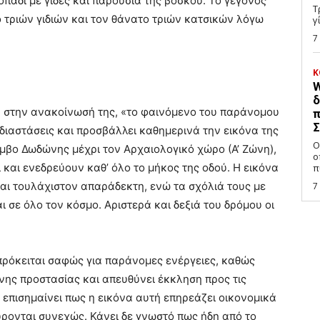
οπάδι με γίδες και παρουσία της βοσκού. Το γεγονός
Τ
 τριών γιδιών και τον θάνατο τριών κατσικών λόγω
γ
7
Κ
W
δ
στην ανακοίνωσή της, «το φαινόμενο του παράνομου
π
Σ
 διαστάσεις και προσβάλλει καθημερινά την εικόνα της
Ο
όμβο Δωδώνης μέχρι τον Αρχαιολογικό χώρο (Α’ Ζώνη),
ο
και ενεδρεύουν καθ’ όλο το μήκος της οδού. Η εικόνα
π
ναι τουλάχιστον απαράδεκτη, ενώ τα σχόλιά τους με
7
ι σε όλο τον κόσμο. Αριστερά και δεξιά του δρόμου οι
πρόκειται σαφώς για παράνομες ενέργειες, καθώς
νης προστασίας και απευθύνει έκκληση προς τις
ώ επισημαίνει πως η εικόνα αυτή επηρεάζει οικονομικά
ύρονται συνεχώς. Κάνει δε γνωστό πως ήδη από το