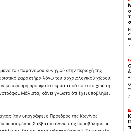
Μ
σ
τ
σ
Η
ο
κ
7
Ε
Ο
νόμενο του παράνομου κυνηγιού στην περιοχή της
έ
«
τουριστικό χαρακτήρα λόγω του αρχαιολογικού χώρου,
Ο
ν με αφορμή πρόσφατο περιστατικό που στοίχισε τη
τ
νοτρόφοι. Μάλιστα, κάνει γνωστό ότι έχει υποβληθεί
7
Ε
τητας (την υπογράφει ο Πρόεδρός της Κων/νος
Κ
Π
ι του περασμένου Σαββάτου άγνωστος πυροβόλησε σε
π