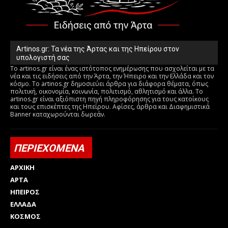
Artinos.gr: Τα νέα της Άρτας και της Ηπείρου στον
υπολογιστή σας
Το artinos.gr είναι ένας ιστότοπος ενημέρωσης που ασχολείται με τα
νέα και τις ειδήσεις από την Άρτα, την Ήπειρο και την Ελλάδα και τον
κόσμο. Το artinos.gr δημοσιεύει άρθρα για διάφορα θέματα, όπως
πολιτική, οικονομία, κοινωνία, πολιτισμό, αθλητισμό και άλλα. Το
artinos.gr είναι αξιόπιστη πηγή πληροφόρησης για τους κατοίκους
και τους επισκέπτες της Ηπείρου. Αφίσες, άρθρα και Διαφημιστικά
Banner καταχωρούνται δωρεάν.
ΠΕΡΙΕΧΟΜΕΝΑ
ΑΡΧΙΚΗ
ΑΡΤΑ
ΗΠΕΙΡΟΣ
ΕΛΛΑΔΑ
ΚΟΣΜΟΣ
Html code here! Replace this with any non empty raw html