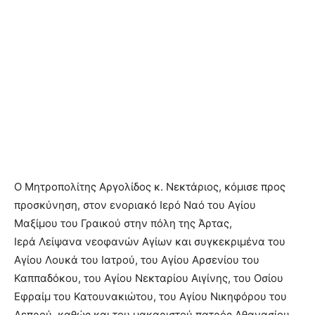
Ο Μητροπολίτης Αργολίδος κ. Νεκτάριος, κόμισε προς
προσκύνηση, στον ενοριακό Ιερό Ναό του Αγίου
Μαξίμου του Γραικού στην πόλη της Άρτας,
Ιερά Λείψανα νεοφανών Αγίων και συγκεκριμένα του
Αγίου Λουκά του Ιατρού, του Αγίου Αρσενίου του
Καππαδόκου, του Αγίου Νεκταρίου Αιγίνης, του Οσίου
Εφραίμ του Κατουνακιώτου, του Αγίου Νικηφόρου του
Λεπρού, καθώς και του μακαριστού πατρός Αθανασίου