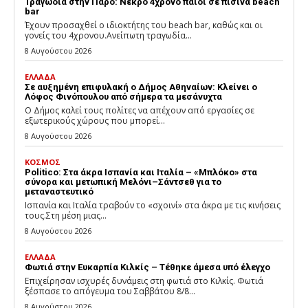
Τραγωδία στην Πάρο: Νεκρό 4χρονο παιδί σε πισίνα beach
bar
Έχουν προσαχθεί ο ιδιοκτήτης του beach bar, καθώς και οι
γονείς του 4χρονου.Ανείπωτη τραγωδία...
8 Αυγούστου 2026
ΕΛΛΑΔΑ
Σε αυξημένη επιφυλακή ο Δήμος Αθηναίων: Κλείνει ο
Λόφος Φινόπουλου από σήμερα τα μεσάνυχτα
Ο Δήμος καλεί τους πολίτες να απέχουν από εργασίες σε
εξωτερικούς χώρους που μπορεί...
8 Αυγούστου 2026
ΚΟΣΜΟΣ
Politico: Στα άκρα Ισπανία και Ιταλία – «Μπλόκο» στα
σύνορα και μετωπική Μελόνι–Σάντσεθ για το
μεταναστευτικό
Ισπανία και Ιταλία τραβούν το «σχοινί» στα άκρα με τις κινήσεις
τους.Στη μέση μιας...
8 Αυγούστου 2026
ΕΛΛΑΔΑ
Φωτιά στην Ευκαρπία Κιλκίς – Τέθηκε άμεσα υπό έλεγχο
Επιχείρησαν ισχυρές δυνάμεις στη φωτιά στο Κιλκίς. Φωτιά
ξέσπασε το απόγευμα του Σαββάτου 8/8...
8 Αυγούστου 2026