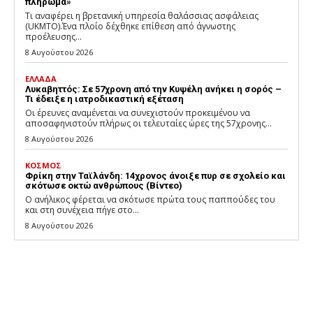
πλήρωμα»
Τι αναφέρει η βρετανική υπηρεσία θαλάσσιας ασφάλειας
(UKMTO).Ένα πλοίο δέχθηκε επίθεση από άγνωστης
προέλευσης...
8 Αυγούστου 2026
ΕΛΛΑΔΑ
Λυκαβηττός: Σε 57χρονη από την Κυψέλη ανήκει η σορός –
Τι έδειξε η ιατροδικαστική εξέταση
Οι έρευνες αναμένεται να συνεχιστούν προκειμένου να
αποσαφηνιστούν πλήρως οι τελευταίες ώρες της 57χρονης...
8 Αυγούστου 2026
ΚΟΣΜΟΣ
Φρίκη στην Ταϊλάνδη: 14χρονος άνοιξε πυρ σε σχολείο και
σκότωσε οκτώ ανθρώπους (Βίντεο)
Ο ανήλικος φέρεται να σκότωσε πρώτα τους παππούδες του
και στη συνέχεια πήγε στο...
8 Αυγούστου 2026