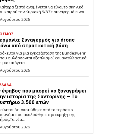
διαίτερα ζεστό αναμένεται να είναι το σκηνικό
ου καιρού την Κυριακή 9/8.Σε συναγερμό είναι...
 Αυγούστου 2026
ΟΣΜΟΣ
ερμανία: Συναγερμός για drone
άνω από στρατιωτική βάση
ρόκειται για μια εγκατάσταση της Bundeswehr
που φυλάσσονται εξοπλισμοί και ανταλλακτικά
ε μια υπόγεια...
 Αυγούστου 2026
ΛΛΑΔΑ
 έφηβος που μπορεί να ξαναγράψει
ην ιστορία της Σαντορίνης – Το
υστήριο 3.500 ετών
αίνεται ότι σκοτώθηκε από το τεράστιο
σουνάμι που ακολούθησε την έκρηξη της
ήρας.Τα νέα...
 Αυγούστου 2026