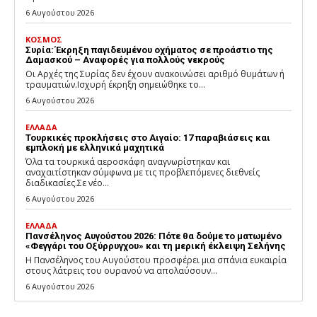
6 Αυγούστου 2026
ΚΟΣΜΟΣ
Συρία: Έκρηξη παγιδευμένου οχήματος σε προάστιο της
Δαμασκού – Αναφορές για πολλούς νεκρούς
Οι Αρχές της Συρίας δεν έχουν ανακοινώσει αριθμό θυμάτων ή
τραυματιών.Ισχυρή έκρηξη σημειώθηκε το...
6 Αυγούστου 2026
ΕΛΛΑΔΑ
Τουρκικές προκλήσεις στο Αιγαίο: 17 παραβιάσεις και
εμπλοκή με ελληνικά μαχητικά
Όλα τα τουρκικά αεροσκάφη αναγνωρίστηκαν και
αναχαιτίστηκαν σύμφωνα με τις προβλεπόμενες διεθνείς
διαδικασίες.Σε νέο...
6 Αυγούστου 2026
ΕΛΛΑΔΑ
Πανσέληνος Αυγούστου 2026: Πότε θα δούμε το ματωμένο
«Φεγγάρι του Οξύρρυγχου» και τη μερική έκλειψη Σελήνης
Η Πανσέληνος του Αυγούστου προσφέρει μια σπάνια ευκαιρία
στους λάτρεις του ουρανού να απολαύσουν...
6 Αυγούστου 2026