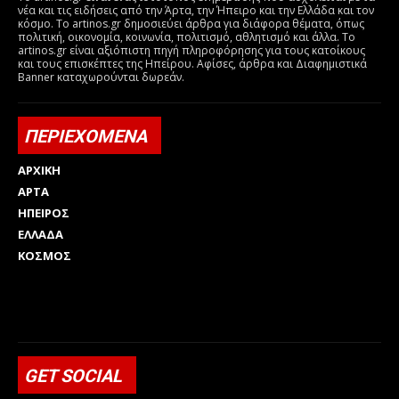
νέα και τις ειδήσεις από την Άρτα, την Ήπειρο και την Ελλάδα και τον
κόσμο. Το artinos.gr δημοσιεύει άρθρα για διάφορα θέματα, όπως
πολιτική, οικονομία, κοινωνία, πολιτισμό, αθλητισμό και άλλα. Το
artinos.gr είναι αξιόπιστη πηγή πληροφόρησης για τους κατοίκους
και τους επισκέπτες της Ηπείρου. Αφίσες, άρθρα και Διαφημιστικά
Banner καταχωρούνται δωρεάν.
ΠΕΡΙΕΧΟΜΕΝΑ
ΑΡΧΙΚΗ
ΑΡΤΑ
ΗΠΕΙΡΟΣ
ΕΛΛΑΔΑ
ΚΟΣΜΟΣ
Html code here! Replace this with any non empty raw html
code and that's it.
GET SOCIAL