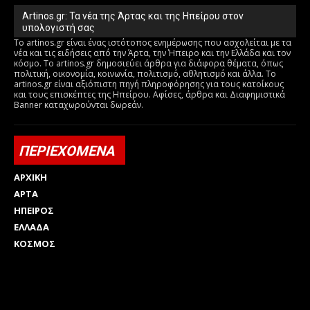
Artinos.gr: Τα νέα της Άρτας και της Ηπείρου στον
υπολογιστή σας
Το artinos.gr είναι ένας ιστότοπος ενημέρωσης που ασχολείται με τα
νέα και τις ειδήσεις από την Άρτα, την Ήπειρο και την Ελλάδα και τον
κόσμο. Το artinos.gr δημοσιεύει άρθρα για διάφορα θέματα, όπως
πολιτική, οικονομία, κοινωνία, πολιτισμό, αθλητισμό και άλλα. Το
artinos.gr είναι αξιόπιστη πηγή πληροφόρησης για τους κατοίκους
και τους επισκέπτες της Ηπείρου. Αφίσες, άρθρα και Διαφημιστικά
Banner καταχωρούνται δωρεάν.
ΠΕΡΙΕΧΟΜΕΝΑ
ΑΡΧΙΚΗ
ΑΡΤΑ
ΗΠΕΙΡΟΣ
ΕΛΛΑΔΑ
ΚΟΣΜΟΣ
Html code here! Replace this with any non empty raw html
code and that's it.