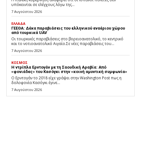
υπόκεινται σε ελέγχους λόγω της...
7 Αυγούστου 2026
ΕΛΛΑΔΑ
ΓΕΕΘΑ: Δέκα παραβιάσεις του ελληνικού εναέριου χώρου
από τουρκικά UAV
Οι τουρκικές παραβιάσεις στο βορειοανατολικό, το κεντρικό
και το νοτιοανατολικό Αιγαίο.Σε νέες παραβιάσεις του...
7 Αυγούστου 2026
ΚΟΣΜΟΣ
Η ντρίπλα Ερντογάν με τη Σαουδική Αραβία: Από
«φονιάδες» του Κασόγκι στην «κοινή αμυντική συμφωνία»
Ο Ερντογάν το 2018 είχε γράψει στην Washington Post πως η
δολοφονία Κασόγκι έγινε...
7 Αυγούστου 2026