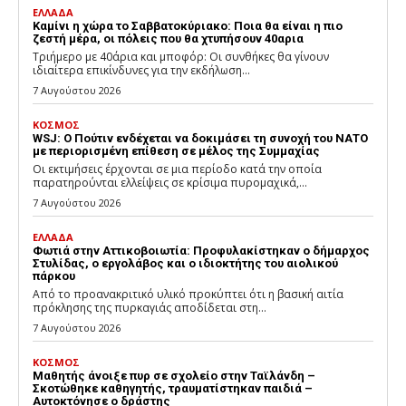
ΕΛΛΑΔΑ
Καμίνι η χώρα το Σαββατοκύριακο: Ποια θα είναι η πιο
ζεστή μέρα, οι πόλεις που θα χτυπήσουν 40αρια
Τριήμερο με 40άρια και μποφόρ: Οι συνθήκες θα γίνουν
ιδιαίτερα επικίνδυνες για την εκδήλωση...
7 Αυγούστου 2026
ΚΟΣΜΟΣ
WSJ: Ο Πούτιν ενδέχεται να δοκιμάσει τη συνοχή του ΝΑΤΟ
με περιορισμένη επίθεση σε μέλος της Συμμαχίας
Οι εκτιμήσεις έρχονται σε μια περίοδο κατά την οποία
παρατηρούνται ελλείψεις σε κρίσιμα πυρομαχικά,...
7 Αυγούστου 2026
ΕΛΛΑΔΑ
Φωτιά στην Αττικοβοιωτία: Προφυλακίστηκαν ο δήμαρχος
Στυλίδας, ο εργολάβος και ο ιδιοκτήτης του αιολικού
πάρκου
Από το προανακριτικό υλικό προκύπτει ότι η βασική αιτία
πρόκλησης της πυρκαγιάς αποδίδεται στη...
7 Αυγούστου 2026
ΚΟΣΜΟΣ
Μαθητής άνοιξε πυρ σε σχολείο στην Ταϊλάνδη –
Σκοτώθηκε καθηγητής, τραυματίστηκαν παιδιά –
Αυτοκτόνησε ο δράστης