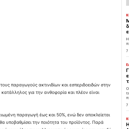
Κ
Μ
δ
ε
Η
π
7
Ε
Γ
ε
τ
 τους παραγωγούς ακτινιδίων και εσπεριδοειδών στην
Ο
ν κατάλληλος για την ανθοφορία και πλέον είναι
τ
π
7
ειωμένη παραγωγή έως και 50%, ενώ δεν αποκλείεται
Κ
 θα υποβαθμίσει την ποιότητα του προϊόντος. Παρά
Η