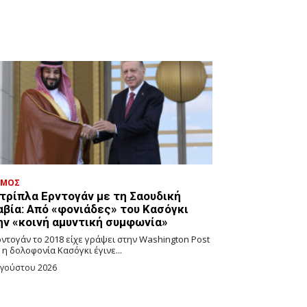
ΣΜΟΣ
ντρίπλα Ερντογάν με τη Σαουδική
αβία: Από «φονιάδες» του Κασόγκι
ην «κοινή αμυντική συμφωνία»
ρντογάν το 2018 είχε γράψει στην Washington Post
η δολοφονία Κασόγκι έγινε...
υγούστου 2026