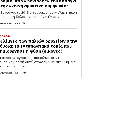
ραβία: Από «φονιάδες» του Κασόγκι
την «κοινή αμυντική συμφωνία»
 Ερντογάν το 2018 είχε γράψει στην Washington
ost πως η δολοφονία Κασόγκι έγινε...
 Αυγούστου 2026
ΛΛΑΔΑ
ι λίμνες των παλιών ορυχείων στην
ύβοια: Τα εντυπωσιακά τοπία που
ημιούργησε η φύση (εικόνες)
ι αεροφωτογραφίες αποκαλύπτουν τη
οναδική μορφή αυτών των λιμνών στην Εύβοια,
ε τις αποχρώσεις...
 Αυγούστου 2026