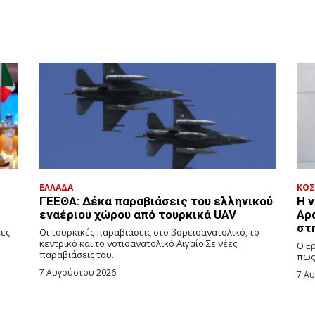
ΕΛΛΑΔΑ
ΚΟ
ΓΕΕΘΑ: Δέκα παραβιάσεις του ελληνικού
Η 
εναέριου χώρου από τουρκικά UAV
Αρ
στ
τες
Οι τουρκικές παραβιάσεις στο βορειοανατολικό, το
κεντρικό και το νοτιοανατολικό Αιγαίο.Σε νέες
Ο Ε
παραβιάσεις του...
πως 
7 Αυγούστου 2026
7 Α