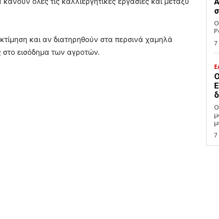
 κάνουν όλες τις καλλιεργητικές εργασίες και μεταξύ
Α
σ
Ο
P
 εκτίμηση και αν διατηρηθούν στα περσινά χαμηλά
7
ς στο εισόδημα των αγροτών.
Ε
Ο
Ε
δ
Ο
μ
μ
7