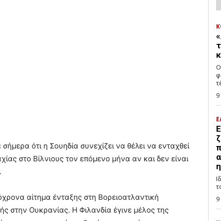
Κ
«
τ
κ
Ο
φ
τ
9
Ε
Ε
ζ
ήμερα ότι η Σουηδία συνεχίζει να θέλει να ενταχθεί
π
α
χίας στο Βίλνιους τον επόμενο μήνα αν και δεν είναι
η
.
Ι
τ
όχρονα αίτημα ένταξης στη Βορειοατλαντική
9
ής στην Ουκρανίας. Η Φιλανδία έγινε μέλος της