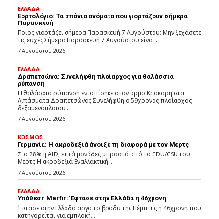
ΕΛΛΑΔΑ
Εορτολόγιο: Τα σπάνια ονόματα που γιορτάζουν σήμερα
Παρασκευή
Ποιος γιορτάζει σήμερα Παρασκευή 7 Αυγούστου: Μην ξεχάσετε
τις ευχές.Σήμερα Παρασκευή 7 Αυγούστου είναι...
7 Αυγούστου 2026
ΕΛΛΑΔΑ
Δραπετσώνα: Συνελήφθη πλοίαρχος για θαλάσσια
ρύπανση
Η θαλάσσια ρύπανση εντοπίσηκε στον όρμο Κράκαρη στα
Λιπάσματα Δραπετσώνας.Συνελήφθη ο 59χρονος πλοίαρχος
δεξαμενόπλοιου...
7 Αυγούστου 2026
ΚΟΣΜΟΣ
Γερμανία: Η ακροδεξιά άνοιξε τη διαφορά με τον Μερτς
Στο 28% η AfD, επτά μονάδες μπροστά από το CDU/CSU του
Μερτς.Η ακροδεξιά Εναλλακτική...
7 Αυγούστου 2026
ΕΛΛΑΔΑ
Υπόθεση Marfin: Έφτασε στην Ελλάδα η 46χρονη
Έφτασε στην Ελλάδα αργά το βράδυ της Πέμπτης η 46χρονη που
κατηγορείται για εμπλοκή...