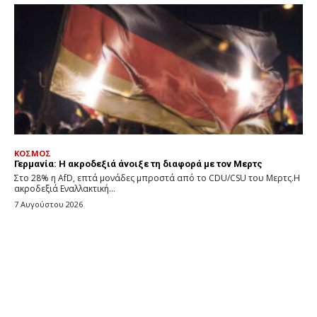
ΚΟΣΜΟΣ
Γερμανία: Η ακροδεξιά άνοιξε τη διαφορά με τον Μερτς
Στο 28% η AfD, επτά μονάδες μπροστά από το CDU/CSU του Μερτς.Η
ακροδεξιά Εναλλακτική...
7 Αυγούστου 2026