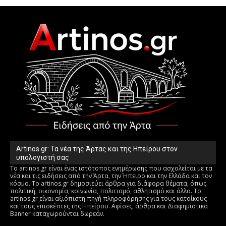
Artinos.gr: Τα νέα της Άρτας και της Ηπείρου στον
υπολογιστή σας
Το artinos.gr είναι ένας ιστότοπος ενημέρωσης που ασχολείται με τα
νέα και τις ειδήσεις από την Άρτα, την Ήπειρο και την Ελλάδα και τον
κόσμο. Το artinos.gr δημοσιεύει άρθρα για διάφορα θέματα, όπως
πολιτική, οικονομία, κοινωνία, πολιτισμό, αθλητισμό και άλλα. Το
artinos.gr είναι αξιόπιστη πηγή πληροφόρησης για τους κατοίκους
και τους επισκέπτες της Ηπείρου. Αφίσες, άρθρα και Διαφημιστικά
Banner καταχωρούνται δωρεάν.