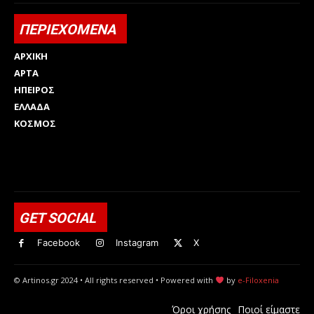
ΠΕΡΙΕΧΟΜΕΝΑ
ΑΡΧΙΚΗ
ΑΡΤΑ
ΗΠΕΙΡΟΣ
ΕΛΛΑΔΑ
ΚΟΣΜΟΣ
Html code here! Replace this with any non empty raw html
code and that's it.
GET SOCIAL
Facebook
Instagram
X
© Artinos.gr 2024 • All rights reserved • Powered with
by
e-Filoxenia
Όροι χρήσης
Ποιοί είμαστε