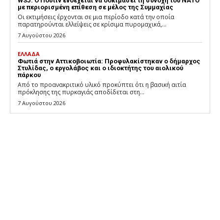
WSJ: Ο Πούτιν ενδέχεται να δοκιμάσει τη συνοχή του ΝΑΤΟ
με περιορισμένη επίθεση σε μέλος της Συμμαχίας
Οι εκτιμήσεις έρχονται σε μια περίοδο κατά την οποία
παρατηρούνται ελλείψεις σε κρίσιμα πυρομαχικά,...
7 Αυγούστου 2026
ΕΛΛΑΔΑ
Φωτιά στην Αττικοβοιωτία: Προφυλακίστηκαν ο δήμαρχος
Στυλίδας, ο εργολάβος και ο ιδιοκτήτης του αιολικού
πάρκου
Από το προανακριτικό υλικό προκύπτει ότι η βασική αιτία
πρόκλησης της πυρκαγιάς αποδίδεται στη...
7 Αυγούστου 2026