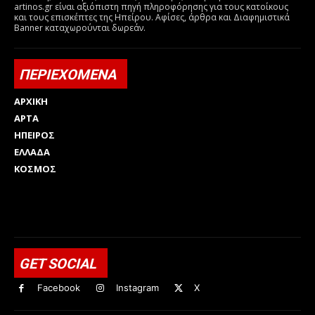
artinos.gr είναι αξιόπιστη πηγή πληροφόρησης για τους κατοίκους
και τους επισκέπτες της Ηπείρου. Αφίσες, άρθρα και Διαφημιστικά
Banner καταχωρούνται δωρεάν.
ΠΕΡΙΕΧΟΜΕΝΑ
ΑΡΧΙΚΗ
ΑΡΤΑ
ΗΠΕΙΡΟΣ
ΕΛΛΑΔΑ
ΚΟΣΜΟΣ
Html code here! Replace this with any non empty raw html
code and that's it.
GET SOCIAL
Facebook
Instagram
X