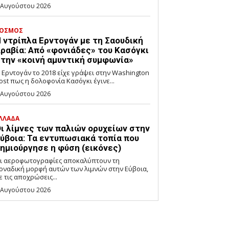
 Αυγούστου 2026
ΟΣΜΟΣ
 ντρίπλα Ερντογάν με τη Σαουδική
ραβία: Από «φονιάδες» του Κασόγκι
την «κοινή αμυντική συμφωνία»
 Ερντογάν το 2018 είχε γράψει στην Washington
ost πως η δολοφονία Κασόγκι έγινε...
 Αυγούστου 2026
ΛΛΑΔΑ
ι λίμνες των παλιών ορυχείων στην
ύβοια: Τα εντυπωσιακά τοπία που
ημιούργησε η φύση (εικόνες)
ι αεροφωτογραφίες αποκαλύπτουν τη
οναδική μορφή αυτών των λιμνών στην Εύβοια,
ε τις αποχρώσεις...
 Αυγούστου 2026