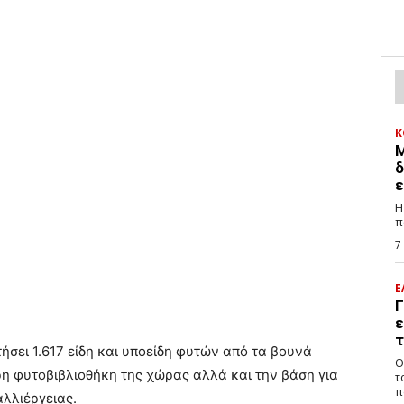
Κ
Μ
δ
ε
Η
π
7
Ε
Γ
ε
τ
σει 1.617 είδη και υποείδη φυτών από τα βουνά
Ο
η φυτοβιβλιοθήκη της χώρας αλλά και την βάση για
τ
π
λλιέργειας.