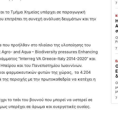
7
αι το Τμήμα Χημείας υπάρχει σε παραγωγική
Κ
ου επιτρέπει τη συνεχή ανάλυση δειγμάτων και την
Η
Α
σ
Ο
P
α που προήλθαν στο πλαίσιο της υλοποίησης του
7
 Agro- and Aqua – Biodiversity pressures Enhancing
άμματος “Interreg VA Greece-Italy 2014-2020” και
Ε
 Ηπείρου και του Πανεπιστημίου Ιωαννίνων.
Ο
Ε
ν και φαρμακευτικών φυτών της χώρας, τα 4.204
δ
 της περιοχής με την πρωτοκαθεδρία να κατέχει η
Ο
μ
μ
7
χρι το τσάι του βουνού που μπορεί να υστερεί σε
μως υπερέχει σε άρωμα και ευεργετικές ουσίες.