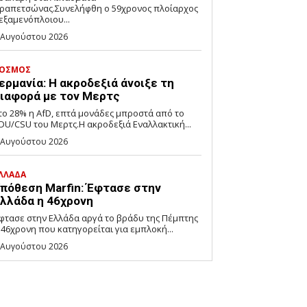
ραπετσώνας.Συνελήφθη ο 59χρονος πλοίαρχος
εξαμενόπλοιου...
 Αυγούστου 2026
ΟΣΜΟΣ
ερμανία: Η ακροδεξιά άνοιξε τη
ιαφορά με τον Μερτς
το 28% η AfD, επτά μονάδες μπροστά από το
DU/CSU του Μερτς.Η ακροδεξιά Εναλλακτική...
 Αυγούστου 2026
ΛΛΑΔΑ
πόθεση Marfin: Έφτασε στην
λλάδα η 46χρονη
φτασε στην Ελλάδα αργά το βράδυ της Πέμπτης
 46χρονη που κατηγορείται για εμπλοκή...
 Αυγούστου 2026