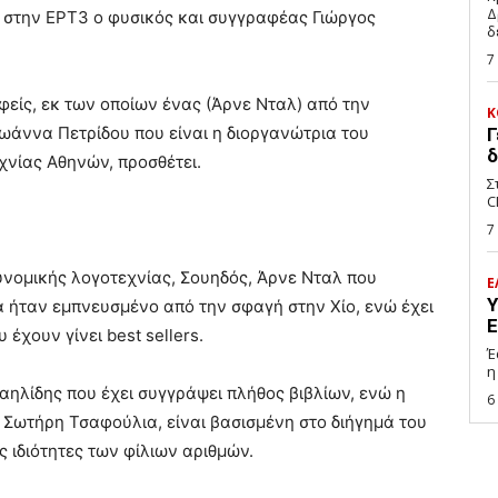
Δ
 στην ΕΡΤ3 ο φυσικός και συγγραφέας Γιώργος
δ
7
είς, εκ των οποίων ένας (Άρνε Νταλ) από την
Κ
Ιωάννα Πετρίδου που είναι η διοργανώτρια του
Γ
δ
χνίας Αθηνών, προσθέτει.
Σ
C
7
υνομικής λογοτεχνίας, Σουηδός, Άρνε Νταλ που
Ε
Υ
 ήταν εμπνευσμένο από την σφαγή στην Χίο, ενώ έχει
Ε
έχουν γίνει best sellers.
Έ
η
ηλίδης που έχει συγγράψει πλήθος βιβλίων, ενώ η
6
 Σωτήρη Τσαφούλια, είναι βασισμένη στο διήγημά του
ς ιδιότητες των φίλιων αριθμών.