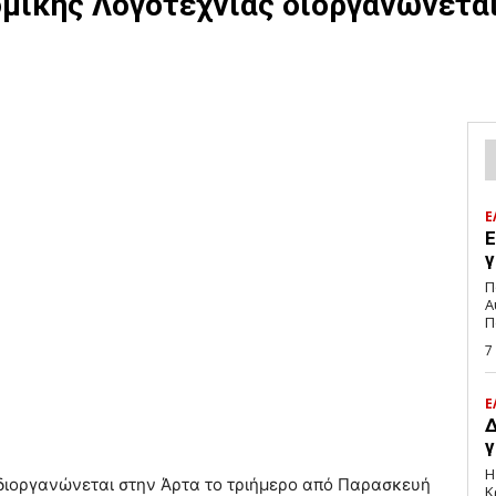
μικής Λογοτεχνίας διοργανώνετα
Ε
Ε
γ
Π
Α
Π
7
Ε
Δ
γ
Η
διοργανώνεται στην Άρτα το τριήμερο από Παρασκευή
Κ