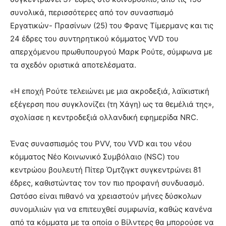
συνολικά, περισσότερες από τον συνασπισμό
Εργατικών- Πρασίνων (25) του Φρανς Τίμερμανς και τις
24 έδρες του συντηρητικού κόμματος VVD του
απερχόμενου πρωθυπουργού Μαρκ Ρούτε, σύμφωνα με
τα σχεδόν οριστικά αποτελέσματα.
«Η εποχή Ρούτε τελειώνει με μια ακροδεξιά, λαϊκιστική
εξέγερση που συγκλονίζει (τη Χάγη) ως τα θεμέλιά της»,
σχολίασε η κεντροδεξιά ολλανδική εφημερίδα NRC.
Ένας συνασπισμός του PVV, του VVD και του νέου
κόμματος Νέο Κοινωνικό Συμβόλαιο (NSC) του
κεντρώου βουλευτή Πίτερ Όμτζιγκτ συγκεντρώνει 81
έδρες, καθιστώντας τον τον πιο προφανή συνδυασμό.
Ωστόσο είναι πιθανό να χρειαστούν μήνες δύσκολων
συνομιλιών για να επιτευχθεί συμφωνία, καθώς κανένα
από τα κόμματα με τα οποία ο Βίλντερς θα μπορούσε να