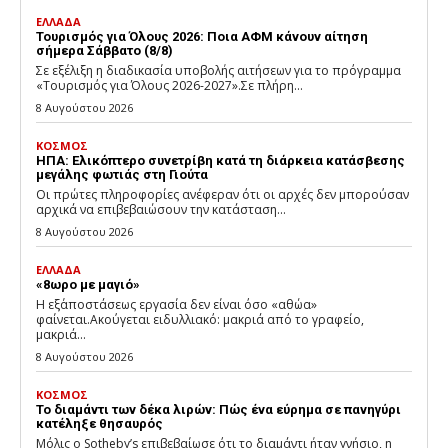
ΕΛΛΑΔΑ
Τουρισμός για Όλους 2026: Ποια ΑΦΜ κάνουν αίτηση
σήμερα Σάββατο (8/8)
Σε εξέλιξη η διαδικασία υποβολής αιτήσεων για το πρόγραμμα
«Τουρισμός για Όλους 2026-2027».Σε πλήρη...
8 Αυγούστου 2026
ΚΟΣΜΟΣ
ΗΠΑ: Ελικόπτερο συνετρίβη κατά τη διάρκεια κατάσβεσης
μεγάλης φωτιάς στη Γιούτα
Οι πρώτες πληροφορίες ανέφεραν ότι οι αρχές δεν μπορούσαν
αρχικά να επιβεβαιώσουν την κατάσταση...
8 Αυγούστου 2026
ΕΛΛΑΔΑ
«8ωρο με μαγιό»
Η εξ΄αποστάσεως εργασία δεν είναι όσο «αθώα»
φαίνεται.Ακούγεται ειδυλλιακό: μακριά από το γραφείο,
μακριά...
8 Αυγούστου 2026
ΚΟΣΜΟΣ
Το διαμάντι των δέκα λιρών: Πώς ένα εύρημα σε πανηγύρι
κατέληξε θησαυρός
Μόλις ο Sotheby’s επιβεβαίωσε ότι το διαμάντι ήταν γνήσιο, η