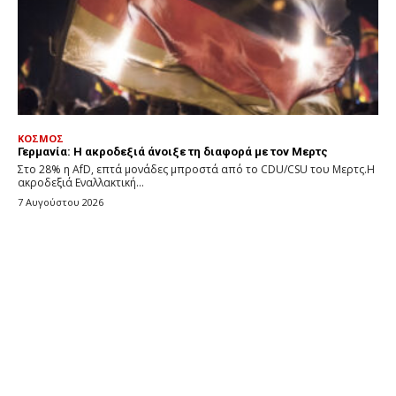
ΚΟΣΜΟΣ
Γερμανία: Η ακροδεξιά άνοιξε τη διαφορά με τον Μερτς
Στο 28% η AfD, επτά μονάδες μπροστά από το CDU/CSU του Μερτς.Η
ακροδεξιά Εναλλακτική...
7 Αυγούστου 2026