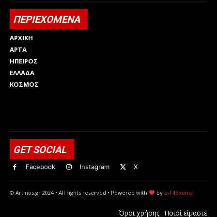
ΠΕΡΙΕΧΟΜΕΝΑ
ΑΡΧΙΚΗ
ΑΡΤΑ
ΗΠΕΙΡΟΣ
ΕΛΛΑΔΑ
ΚΟΣΜΟΣ
Html code here! Replace this with any non empty raw html
code and that's it.
GET SOCIAL
Facebook
Instagram
X
© Artinos.gr 2024 • All rights reserved • Powered with
by
e-Filoxenia
Όροι χρήσης
Ποιοί είμαστε