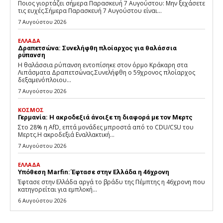
Ποιος γιορτάζει σήμερα Παρασκευή 7 Αυγούστου: Μην ξεχάσετε
τις ευχές.Σήμερα Παρασκευή 7 Αυγούστου είναι...
7 Αυγούστου 2026
ΕΛΛΑΔΑ
Δραπετσώνα: Συνελήφθη πλοίαρχος για θαλάσσια
ρύπανση
Η θαλάσσια ρύπανση εντοπίσηκε στον όρμο Κράκαρη στα
Λιπάσματα Δραπετσώνας.Συνελήφθη ο 59χρονος πλοίαρχος
δεξαμενόπλοιου...
7 Αυγούστου 2026
ΚΟΣΜΟΣ
Γερμανία: Η ακροδεξιά άνοιξε τη διαφορά με τον Μερτς
Στο 28% η AfD, επτά μονάδες μπροστά από το CDU/CSU του
Μερτς.Η ακροδεξιά Εναλλακτική...
7 Αυγούστου 2026
ΕΛΛΑΔΑ
Υπόθεση Marfin: Έφτασε στην Ελλάδα η 46χρονη
Έφτασε στην Ελλάδα αργά το βράδυ της Πέμπτης η 46χρονη που
κατηγορείται για εμπλοκή...
6 Αυγούστου 2026