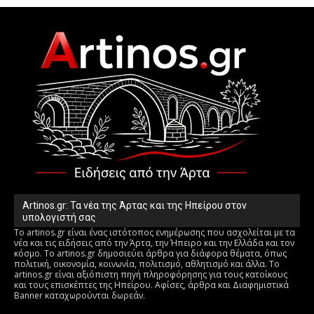
Artinos.gr: Τα νέα της Άρτας και της Ηπείρου στον
υπολογιστή σας
Το artinos.gr είναι ένας ιστότοπος ενημέρωσης που ασχολείται με τα
νέα και τις ειδήσεις από την Άρτα, την Ήπειρο και την Ελλάδα και τον
κόσμο. Το artinos.gr δημοσιεύει άρθρα για διάφορα θέματα, όπως
πολιτική, οικονομία, κοινωνία, πολιτισμό, αθλητισμό και άλλα. Το
artinos.gr είναι αξιόπιστη πηγή πληροφόρησης για τους κατοίκους
και τους επισκέπτες της Ηπείρου. Αφίσες, άρθρα και Διαφημιστικά
Banner καταχωρούνται δωρεάν.