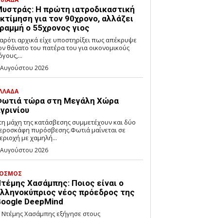
υστράς: Η πρώτη ιατροδικαστική
κτίμηση για τον 90χρονο, αλλάζει
ραμμή ο 55χρονος γιος
αρότι αρχικά είχε υποστηρίξει πως απέκρυψε
ον θάνατο του πατέρα του για οικονομικούς
όγους,...
 Αυγούστου 2026
ΛΛΑΔΑ
ωτιά τώρα στη Μεγάλη Χώρα
γρινίου
τη μάχη της κατάσβεσης συμμετέχουν και δύο
εροσκάφη πυρόσβεσης.Φωτιά μαίνεται σε
εριοχή με χαμηλή...
 Αυγούστου 2026
ΟΣΜΟΣ
τέμης Χασάμπης: Ποιος είναι ο
λληνοκύπριος νέος πρόεδρος της
oogle DeepMind
 Ντέμης Χασάμπης εξήγησε στους