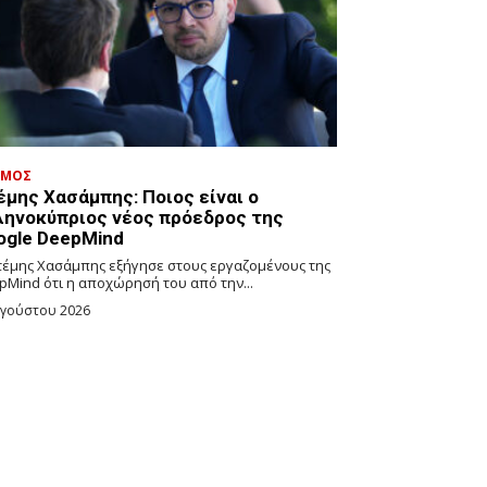
ΣΜΟΣ
έμης Χασάμπης: Ποιος είναι ο
ληνοκύπριος νέος πρόεδρος της
ogle DeepMind
τέμης Χασάμπης εξήγησε στους εργαζομένους της
pMind ότι η αποχώρησή του από την...
υγούστου 2026