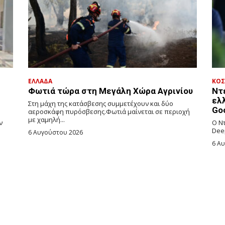
ΕΛΛΑΔΑ
ΚΟ
Φωτιά τώρα στη Μεγάλη Χώρα Αγρινίου
Ντ
ελ
Στη μάχη της κατάσβεσης συμμετέχουν και δύο
Go
αεροσκάφη πυρόσβεσης.Φωτιά μαίνεται σε περιοχή
με χαμηλή...
ν
Ο Ν
.
Dee
6 Αυγούστου 2026
6 Α