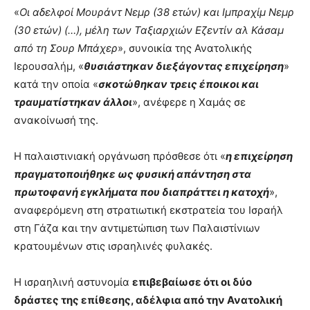
«
Οι αδελφοί Μουράντ Νεμρ (38 ετών) και Ιμπραχίμ Νεμρ
(30 ετών) (…), μέλη των Ταξιαρχιών Εζεντίν αλ Κάσαμ
από τη Σουρ Μπάχερ
», συνοικία της Ανατολικής
Ιερουσαλήμ, «
θυσιάστηκαν διεξάγοντας επιχείρηση
»
κατά την οποία «
σκοτώθηκαν τρεις έποικοι και
τραυματίστηκαν άλλοι
», ανέφερε η Χαμάς σε
ανακοίνωσή της.
H παλαιστινιακή οργάνωση πρόσθεσε ότι «
η επιχείρηση
πραγματοποιήθηκε ως φυσική απάντηση στα
πρωτοφανή εγκλήματα που διαπράττει η κατοχή
»,
αναφερόμενη στη στρατιωτική εκστρατεία του Ισραήλ
στη Γάζα και την αντιμετώπιση των Παλαιστίνιων
κρατουμένων στις ισραηλινές φυλακές.
Η ισραηλινή αστυνομία
επιβεβαίωσε ότι οι δύο
δράστες της επίθεσης, αδέλφια από την Ανατολική