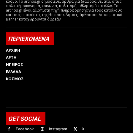
κόσμο. Το artinos.gr δημοσιεύει άρθρα για διάφορα θέματα, όπως
πολιτική, οικονομία, κοινωνία, πολιτισμό, αθλητισμό και άλλα. Το
artinos.gr είναι αξιόπιστη πηγή πληροφόρησης για τους κατοίκους
και τους επισκέπτες της Ηπείρου. Αφίσες, άρθρα και Διαφημιστικά
Banner καταχωρούνται δωρεάν.
ΠΕΡΙΕΧΟΜΕΝΑ
ΑΡΧΙΚΗ
ΑΡΤΑ
ΗΠΕΙΡΟΣ
ΕΛΛΑΔΑ
ΚΟΣΜΟΣ
Html code here! Replace this with any non empty raw html
code and that's it.
GET SOCIAL
Facebook
Instagram
X