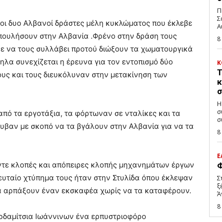
Π
Σ
οι δυο Αλβανοί δράστες μέλη κυκλώματος που έκλεβε
Α
πουλήσουν στην Αλβανία .Φρένο στην δράση τους
8
ε να τους συλλάβει προτού διώξουν τα χωματουργικά
λα συνεχίζεται η έρευνα για τον εντοπισμό δύο
Κ
Τ
ους και τους διευκόλυναν στην μετακίνηση των
κ
σ
Η
σ
πό τα εργοτάξια, τα φόρτωναν σε νταλίκες και τα
σ
ρυβαν με σκοπό να τα βγάλουν στην Αλβανία για να τα
8
Ε
έντε κλοπές και απόπειρες κλοπής μηχανημάτων έργων
Φ
ευταίο χτύπημα τους ήταν στην Στυλίδα όπου έκλεψαν
Σ
ξ
α αρπάξουν έναν εκσκαφέα χωρίς να τα καταφέρουν.
Ά
8
Καρδαμίτσια Ιωάννινων ένα ερπυστριοφόρο