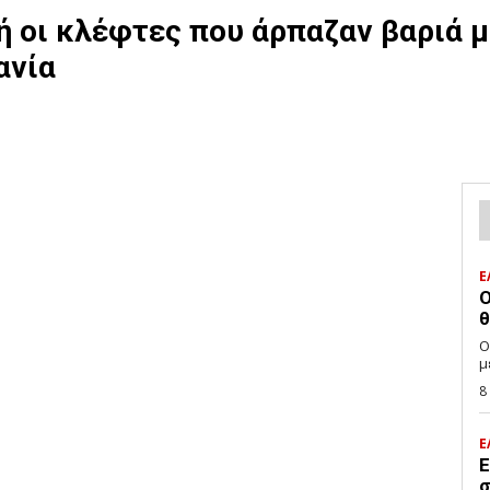
τή οι κλέφτες που άρπαζαν βαριά 
ανία
Ε
Ο
θ
Ο
μ
8
Ε
Ε
σ