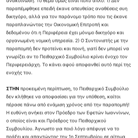
ανακοίνωση. Το θέμα όμως είναι πολύ απλό: 1) Δεν
παραπέμφθηκε επειδή έκανε απευθείας αναθέσεις συη
δικηγόρο, αλλά για τον παράνομο τρόπο που τις έκανε
παραπλανώντας την Οικονομική Επιτροπή και
δεδομένου ότι η Περιφέρεια έχει μόνιμο δικηγόρο και
οργανωμένη νομική υπηρεσία. 2) Ο Συντονιστής με την
παραπομπή δεν προτείνει και ποινή, γιατί δεν μπορεί να
γνωρίζει αν το Πειθαρχικό Συμβούλιο κρίνει ένοχο τον
Περιφερειάρχη. Το κάνει αφού αποφανθεί αυτό περί της
ενοχής του.
ΣΤΗΝ
προκειμένη περίπτωση, το Πειθαρχικό Συμβούλιο
δεν κλήθηκε να αποφασίσει για την υπόθεση, καίτοι
πέρασε πάνω από ενάμιση χρόνος από την παραπομπή!
Η ευθύνη ανήκει στον Πρόεδρο των Εφετών Ιωαννίνων,
ο οποίος είναι και Πρόεδρος του Πειθαρχικού
Συμβουλίου. Άγνωστο για ποιό λόγο απέφυγε να το
πράξει και απαντώντας την 1η Σεπτεμβρίου σε αίτημα