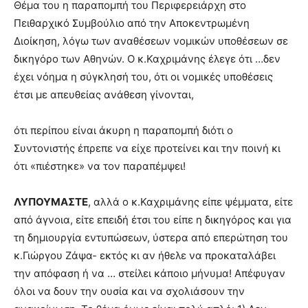
Θέμα του η παραπομπή του Περιφερειάρχη στο
Πειθαρχικό Συμβούλιο από την Αποκεντρωμένη
Διοίκηση, λόγω των αναθέσεων νομικών υποθέσεων σε
δικηγόρο των Αθηνών. Ο κ.Καχριμάνης έλεγε ότι …δεν
έχει νόημα η σύγκλησή του, ότι οι νομικές υποθέσεις
έτσι με απευθείας ανάθεση γίνονται,
ότι περίπου είναι άκυρη η παραπομπή διότι ο
Συντονιστής έπρεπε να είχε προτείνει και την ποινή κι
ότι «πιέστηκε» να τον παραπέμψει!
ΛΥΠΟΥΜΑΣΤΕ
, αλλά ο κ.Καχριμάνης είπε ψέμματα, είτε
από άγνοια, είτε επειδή έτσι του είπε η δικηγόρος και για
τη δημιουργία εντυπώσεων, ύστερα από επερώτηση του
κ.Γιώργου Ζάψα- εκτός κι αν ήθελε να προκαταλάβει
την απόφαση ή να … στείλει κάποιο μήνυμα! Απέφυγαν
όλοι να δουν την ουσία και να σχολιάσουν την