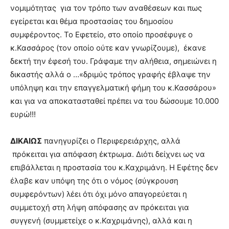
νομιμότητας για τον τρόπο των αναθέσεων και πως
εγείρεται και θέμα προστασίας του δημοσίου
συμφέροντος. Το Εφετείο, στο οποίο προσέφυγε ο
κ.Κασσάρος (τον οποίο ούτε καν γνωρίζουμε), έκανε
δεκτή την έφεσή του. Γράφαμε την αλήθεια, σημειώνει η
δικαστής αλλά ο …«δριμύς τρόπος γραφής έβλαψε την
υπόληψη και την επαγγελματική φήμη του κ.Κασσάρου»
και για να αποκατασταθεί πρέπει να του δώσουμε 10.000
ευρώ!!!
ΔΙΚΑΙΩΣ
πανηγυρίζει ο Περιφερειάρχης, αλλά
πρόκειται για απόφαση έκτρωμα. Διότι δείχνει ως να
επιβάλλεται η προστασία του κ.Καχριμάνη. Η Εφέτης δεν
έλαβε καν υπόψη της ότι ο νόμος (σύγκρουση
συμφερόντων) λέει ότι όχι μόνο απαγορεύεται η
συμμετοχή στη λήψη απόφασης αν πρόκειται για
συγγενή (συμμετείχε ο κ.Καχριμάνης), αλλά και η