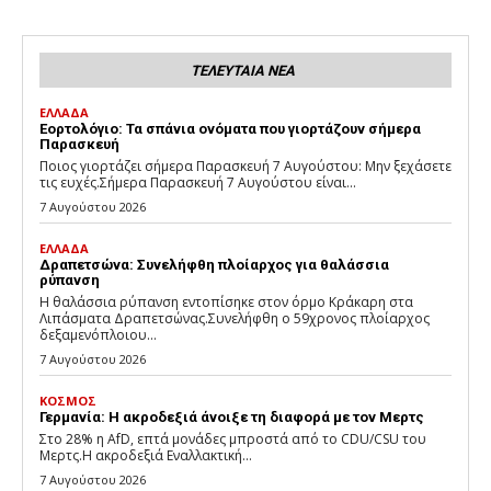
ΤΕΛΕΥΤΑΙΑ ΝΕΑ
ΕΛΛΑΔΑ
Εορτολόγιο: Τα σπάνια ονόματα που γιορτάζουν σήμερα
Παρασκευή
Ποιος γιορτάζει σήμερα Παρασκευή 7 Αυγούστου: Μην ξεχάσετε
τις ευχές.Σήμερα Παρασκευή 7 Αυγούστου είναι...
7 Αυγούστου 2026
ΕΛΛΑΔΑ
Δραπετσώνα: Συνελήφθη πλοίαρχος για θαλάσσια
ρύπανση
Η θαλάσσια ρύπανση εντοπίσηκε στον όρμο Κράκαρη στα
Λιπάσματα Δραπετσώνας.Συνελήφθη ο 59χρονος πλοίαρχος
δεξαμενόπλοιου...
7 Αυγούστου 2026
ΚΟΣΜΟΣ
Γερμανία: Η ακροδεξιά άνοιξε τη διαφορά με τον Μερτς
Στο 28% η AfD, επτά μονάδες μπροστά από το CDU/CSU του
Μερτς.Η ακροδεξιά Εναλλακτική...
7 Αυγούστου 2026