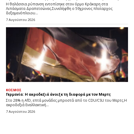
Η θαλάσσια ρύπανση εντοπίσηκε στον όρμο Κράκαρη στα
Λιπάσματα Δραπετσώνας.Συνελήφθη ο 59χρονος πλοίαρχος
δεξαμενόπλοιου...
7 Αυγούστου 2026
ΚΟΣΜΟΣ
Γερμανία: Η ακροδεξιά άνοιξε τη διαφορά με τον Μερτς
Στο 28% η AfD, επτά μονάδες μπροστά από το CDU/CSU του Μερτς.Η
ακροδεξιά Εναλλακτική...
7 Αυγούστου 2026