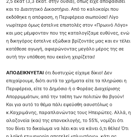
2,5 εκατ (3,3 εκατ. στην ουσία), όπως είχε αποφασίσει
και το Διαιτητικό Δικαστήριο. Από το καλοκαίρι που
εκδόθηκε η απόφαση, η Περιφέρεια σιωπούσε! Λίγο
νωρίτερα όμως έστελνε επιστολές στον «Πρωινό Λόγο»
και μας μέμφονταν που της καταλογίζαμε ευθύνες, ενώ
η δικηγόρος έστελνε εξώδικα βρίζοντάς μας και εν τέλει
κατέθεσε αγωγή, αφιερώνοντας μεγάλο μέρος της σε
αυτή την υπόθεση που εκείνη χειρίζεται!
ΑΠΟΔΕΙΚΝΥΕΤΑΙ
ότι δυστυχώς είχαμε δίκιο! Δεν
επιχαίρουμε, διότι αυτά τα χρήματα είτε τα πληρώσει η
Περιφέρεια, είτε το Δημόσιο ή ο Φορέας Διαχείρισης
Απορριμμάτων, από την τσέπη των πολιτών θα βγούν!
Και για αυτό το θέμα πάλι εψεύσθη ασυστόλως ο
κ.Καχριμάνης, παραπλανώντας τους Ηπειρώτες. Αλλά, η
αλαζονεία (και) της επανεκλογής, το 55%, νομίζει ότι
του δίνει το δικαίωμα να λέει και να κάνει ό,τι θέλει! Ότι
η λαϊκή ετυμηγορία αποτελεί «πλυντήριο», κάτι ας