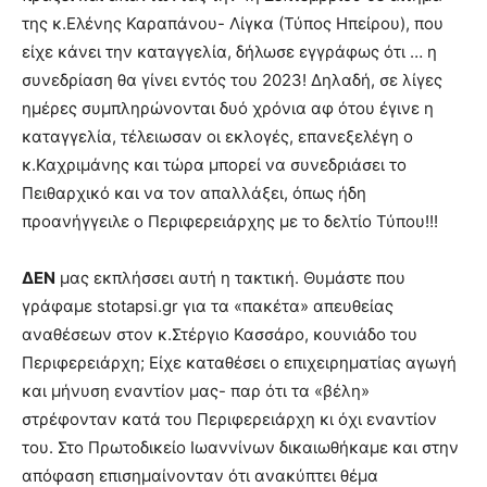
της κ.Ελένης Καραπάνου- Λίγκα (Τύπος Ηπείρου), που
είχε κάνει την καταγγελία, δήλωσε εγγράφως ότι … η
συνεδρίαση θα γίνει εντός του 2023! Δηλαδή, σε λίγες
ημέρες συμπληρώνονται δυό χρόνια αφ ότου έγινε η
καταγγελία, τέλειωσαν οι εκλογές, επανεξελέγη ο
κ.Καχριμάνης και τώρα μπορεί να συνεδριάσει το
Πειθαρχικό και να τον απαλλάξει, όπως ήδη
προανήγγειλε ο Περιφερειάρχης με το δελτίο Τύπου!!!
ΔΕΝ
μας εκπλήσσει αυτή η τακτική. Θυμάστε που
γράφαμε stotapsi.gr για τα «πακέτα» απευθείας
αναθέσεων στον κ.Στέργιο Κασσάρο, κουνιάδο του
Περιφερειάρχη; Είχε καταθέσει ο επιχειρηματίας αγωγή
και μήνυση εναντίον μας- παρ ότι τα «βέλη»
στρέφονταν κατά του Περιφερειάρχη κι όχι εναντίον
του. Στο Πρωτοδικείο Ιωαννίνων δικαιωθήκαμε και στην
απόφαση επισημαίνονταν ότι ανακύπτει θέμα