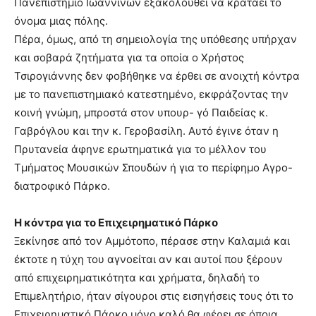
Πανεπιστήμιο Ιωαννίνων εξακολουθεί να κρατάει το
όνομα μιας πόλης.
Πέρα, όμως, από τη σημειολογία της υπόθεσης υπήρχαν
και σοβαρά ζητήματα για τα οποία ο Χρήστος
Τσιρογιάννης δεν φοβήθηκε να έρθει σε ανοιχτή κόντρα
με το πανεπιστημιακό κατεστημένο, εκφράζοντας την
κοινή γνώμη, μπροστά στον υπουρ- γό Παιδείας κ.
Γαβρόγλου και την κ. Γεροβασίλη. Αυτό έγινε όταν η
Πρυτανεία άφηνε ερωτηματικά για το μέλλον του
Τμήματος Μουσικών Σπουδών ή για το περίφημο Αγρο-
διατροφικό Πάρκο.
Η κόντρα για το Επιχειρηματικό Πάρκο
Ξεκίνησε από τον Αμμότοπο, πέρασε στην Καλαμιά και
έκτοτε η τύχη του αγνοείται αν και αυτοί που ξέρουν
από επιχειρηματικότητα και χρήματα, δηλαδή το
Επιμελητήριο, ήταν σίγουροι στις εισηγήσεις τους ότι το
Επιχειρηματικό Πάρκο μόνο καλό θα φέρει σε όποια