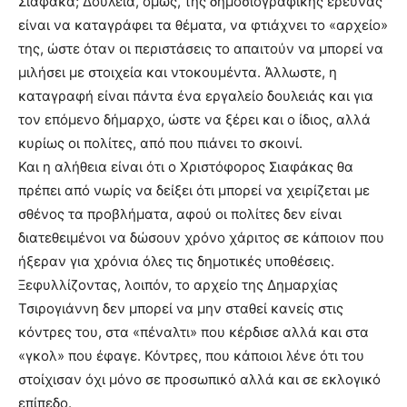
Σιαφάκα; Δουλειά, όμως, της δημοσιογραφικής έρευνας
είναι να καταγράφει τα θέματα, να φτιάχνει το «αρχείο»
της, ώστε όταν οι περιστάσεις το απαιτούν να μπορεί να
μιλήσει με στοιχεία και ντοκουμέντα. Άλλωστε, η
καταγραφή είναι πάντα ένα εργαλείο δουλειάς και για
τον επόμενο δήμαρχο, ώστε να ξέρει και ο ίδιος, αλλά
κυρίως οι πολίτες, από που πιάνει το σκοινί.
Και η αλήθεια είναι ότι ο Χριστόφορος Σιαφάκας θα
πρέπει από νωρίς να δείξει ότι μπορεί να χειρίζεται με
σθένος τα προβλήματα, αφού οι πολίτες δεν είναι
διατεθειμένοι να δώσουν χρόνο χάριτος σε κάποιον που
ήξεραν για χρόνια όλες τις δημοτικές υποθέσεις.
Ξεφυλλίζοντας, λοιπόν, το αρχείο της Δημαρχίας
Τσιρογιάννη δεν μπορεί να μην σταθεί κανείς στις
κόντρες του, στα «πέναλτι» που κέρδισε αλλά και στα
«γκολ» που έφαγε. Κόντρες, που κάποιοι λένε ότι του
στοίχισαν όχι μόνο σε προσωπικό αλλά και σε εκλογικό
επίπεδο.