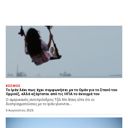
ΚΟΣΜΟΣ
Το Ιράν λέει πως έχει συμφωνήσει με το Ομάν για το Στενό του
Ορμούζ, αλλά εξάρταται από τις ΗΠΑ το άνοιγμά του
Ο αμερικανός αντιπρόεδρος Τζέι Ντι Βανς είπε ότι οι
διαπραγματεύσεις με το Ιράν γίνονται...
6 Αυγούστου 2026