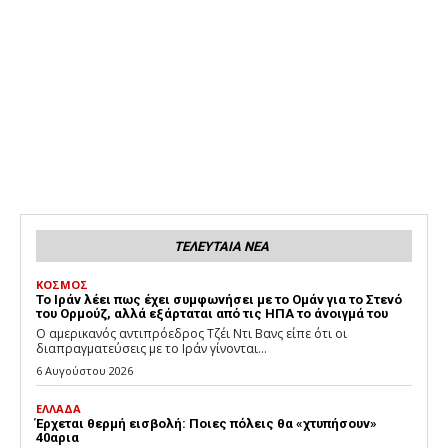
ΤΕΛΕΥΤΑΙΑ ΝΕΑ
ΚΟΣΜΟΣ
Το Ιράν λέει πως έχει συμφωνήσει με το Ομάν για το Στενό
του Ορμούζ, αλλά εξάρταται από τις ΗΠΑ το άνοιγμά του
Ο αμερικανός αντιπρόεδρος Τζέι Ντι Βανς είπε ότι οι
διαπραγματεύσεις με το Ιράν γίνονται...
6 Αυγούστου 2026
ΕΛΛΑΔΑ
Έρχεται θερμή εισβολή: Ποιες πόλεις θα «χτυπήσουν»
40αρια