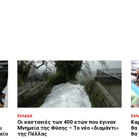
ΕΛΛΑΔΑ
ΕΛΛ
Οι καστανιές των 400 ετών που έγιναν
Κα
υ
Μνημεία της Φύσης – Το νέο «διαμάντι»
θα 
λείο
της Πέλλας
θα