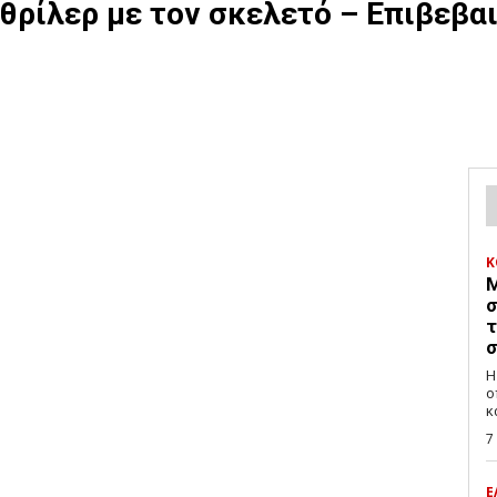
 θρίλερ με τον σκελετό – Επιβεβα
Κ
Μ
σ
τ
σ
Η
ο
κ
7
Ε