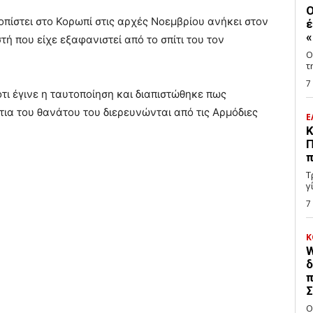
Ο
οπίστει στο Κορωπί στις αρχές Νοεμβρίου ανήκει στον
έ
«
ή που είχε εξαφανιστεί από το σπίτι του τον
Ο
τ
7
ι έγινε η ταυτοποίηση και διαπιστώθηκε πως
ίτια του θανάτου του διερευνώνται από τις Αρμόδιες
Ε
Κ
Π
π
Τ
γ
7
Κ
W
δ
π
Σ
Ο