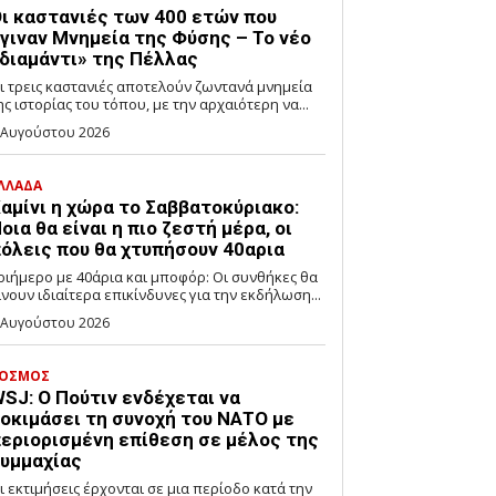
ι καστανιές των 400 ετών που
γιναν Μνημεία της Φύσης – Το νέο
διαμάντι» της Πέλλας
ι τρεις καστανιές αποτελούν ζωντανά μνημεία
ης ιστορίας του τόπου, με την αρχαιότερη να...
 Αυγούστου 2026
ΛΛΑΔΑ
αμίνι η χώρα το Σαββατοκύριακο:
οια θα είναι η πιο ζεστή μέρα, οι
όλεις που θα χτυπήσουν 40αρια
ριήμερο με 40άρια και μποφόρ: Οι συνθήκες θα
ίνουν ιδιαίτερα επικίνδυνες για την εκδήλωση...
 Αυγούστου 2026
ΟΣΜΟΣ
SJ: Ο Πούτιν ενδέχεται να
οκιμάσει τη συνοχή του ΝΑΤΟ με
εριορισμένη επίθεση σε μέλος της
υμμαχίας
ι εκτιμήσεις έρχονται σε μια περίοδο κατά την