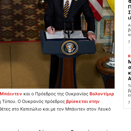
Φ
Π
Σ
ι
Α
β
α
7
Κ
Μ
σ
κ
Α
Τ
β
 Μπάιντεν
και ο Πρόεδρος της Ουκρανίας
Βολοντίμιρ
ε
 Τύπου. Ο Ουκρανός πρόεδρος
βρίσκεται στην
7
θέτες στο Καπιτώλιο και με τον Μπάιντεν στον Λευκό