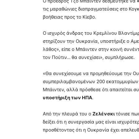
Ο πρόεδρος Τζο Μπάιντεν δεσμεύτηκε να
τις μαραθώνιες διαπραγματεύσεις στο Κογκ
βοήθειας προς το Κίεβο.
Ο ισχυρός άνδρας του Κρεμλίνου Βλαντίμιρ
στηρίζουν την Ουκρανία, υποστήριξε ο Αμε
λάθος», είπε ο Μπάιντεν στην κοινή συνέν
τον Πούτιν… θα συνεχίσει», συμπλήρωσε.
«Θα συνεχίσουμε να προμηθεύουμε την Ου
συμπεριλαμβανομένων 200 εκατομμυρίων δ
Μπάιντεν, αλλά πρόσθεσε ότι απαιτείται σ
υποστήριξη των ΗΠΑ
.
Από την πλευρά του ο
Ζελένσκι
τόνισε πω
δείξει ότι η συνεργασία μας είναι ισχυρότ
προσθέτοντας ότι η Ουκρανία έχει απελευ