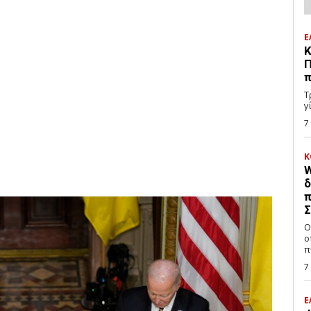
Ε
Κ
Π
π
Τ
γ
7
Κ
W
δ
π
Σ
Ο
ο
π
7
Ε