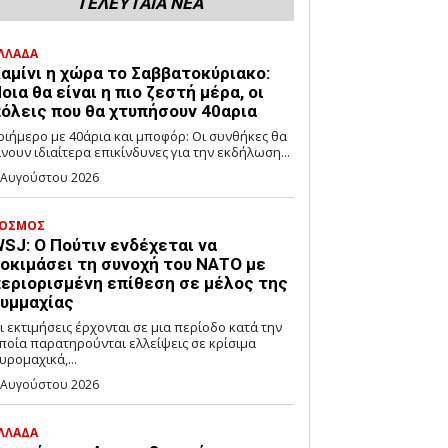
ΤΕΛΕΥΤΑΙΑ ΝΕΑ
ΛΛΑΔΑ
αμίνι η χώρα το Σαββατοκύριακο:
οια θα είναι η πιο ζεστή μέρα, οι
όλεις που θα χτυπήσουν 40αρια
ριήμερο με 40άρια και μποφόρ: Οι συνθήκες θα
ίνουν ιδιαίτερα επικίνδυνες για την εκδήλωση...
 Αυγούστου 2026
ΟΣΜΟΣ
SJ: Ο Πούτιν ενδέχεται να
οκιμάσει τη συνοχή του ΝΑΤΟ με
εριορισμένη επίθεση σε μέλος της
υμμαχίας
ι εκτιμήσεις έρχονται σε μια περίοδο κατά την
ποία παρατηρούνται ελλείψεις σε κρίσιμα
υρομαχικά,...
 Αυγούστου 2026
ΛΛΑΔΑ