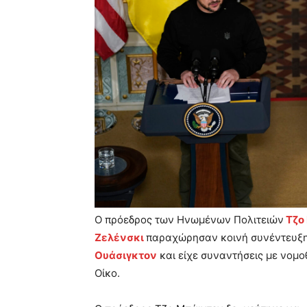
Ο πρόεδρος των Ηνωμένων Πολιτειών
Τζο
Ζελένσκι
παραχώρησαν κοινή συνέντευξη
Ουάσιγκτον
και είχε συναντήσεις με νομο
Οίκο.