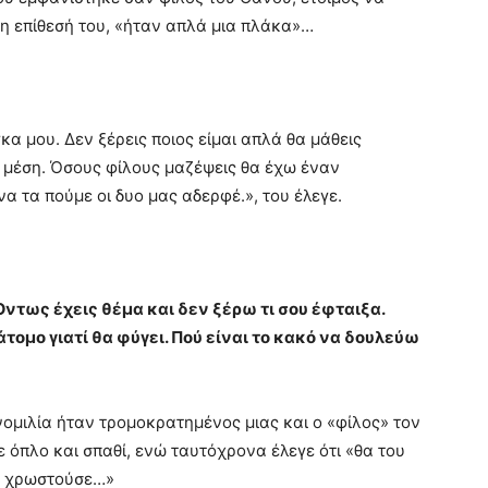
 η επίθεσή του, «ήταν απλά μια πλάκα»…
κα μου. Δεν ξέρεις ποιος είμαι απλά θα μάθεις
η μέση. Όσους φίλους μαζέψεις θα έχω έναν
 τα πούμε οι δυο μας αδερφέ.», του έλεγε.
Όντως έχεις θέμα και δεν ξέρω τι σου έφταιξα.
άτομο γιατί θα φύγει. Πού είναι το κακό να δουλεύω
ομιλία ήταν τρομοκρατημένος μιας και ο «φίλος» τον
όπλο και σπαθί, ενώ ταυτόχρονα έλεγε ότι «θα του
ου χρωστούσε…»