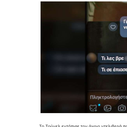
Το Τούνελ εντόπισε τον άγριο ντελιβερά π