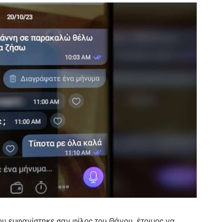
ου εμφανίστηκε σαν φίλος του Θάνου, έτοιμος να