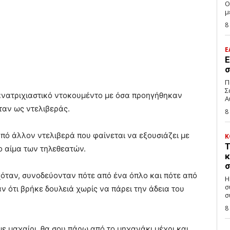
Ο
μ
8
Ε
Ε
σ
Π
Σ
ανατριχιαστικό ντοκουμέντο με όσα προηγήθηκαν
Α
ταν ως ντελιβεράς.
8
πό άλλον ντελιβερά που φαίνεται να εξουσιάζει με
Κ
Τ
ο αίμα των τηλεθεατών.
κ
σ
όταν, συνοδεύονταν πότε από ένα όπλο και πότε από
Η
σ
ν ότι βρήκε δουλειά χωρίς να πάρει την άδεια του
σ
8
ε μαχαίρι, θα σου πάρω από το μηχανάκι μέχρι και