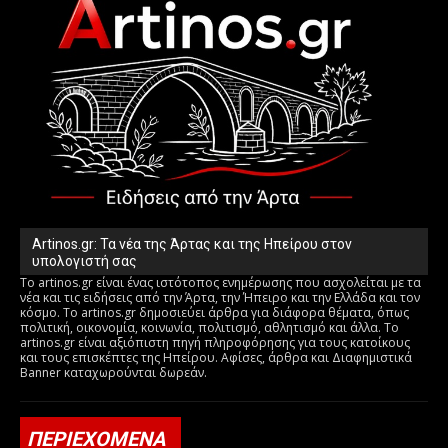
Artinos.gr: Τα νέα της Άρτας και της Ηπείρου στον
υπολογιστή σας
Το artinos.gr είναι ένας ιστότοπος ενημέρωσης που ασχολείται με τα
νέα και τις ειδήσεις από την Άρτα, την Ήπειρο και την Ελλάδα και τον
κόσμο. Το artinos.gr δημοσιεύει άρθρα για διάφορα θέματα, όπως
πολιτική, οικονομία, κοινωνία, πολιτισμό, αθλητισμό και άλλα. Το
artinos.gr είναι αξιόπιστη πηγή πληροφόρησης για τους κατοίκους
και τους επισκέπτες της Ηπείρου. Αφίσες, άρθρα και Διαφημιστικά
Banner καταχωρούνται δωρεάν.
ΠΕΡΙΕΧΟΜΕΝΑ