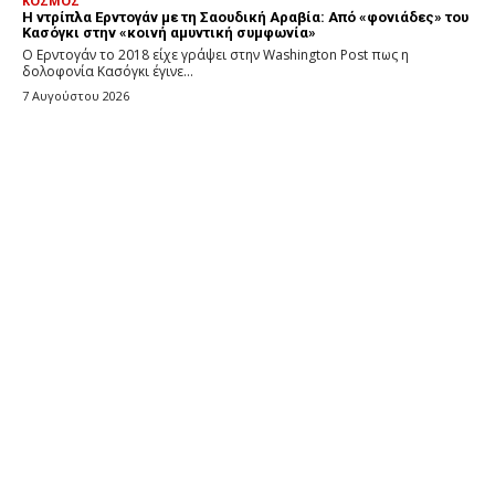
ΚΟΣΜΟΣ
Η ντρίπλα Ερντογάν με τη Σαουδική Αραβία: Από «φονιάδες» του
Κασόγκι στην «κοινή αμυντική συμφωνία»
Ο Ερντογάν το 2018 είχε γράψει στην Washington Post πως η
δολοφονία Κασόγκι έγινε...
7 Αυγούστου 2026