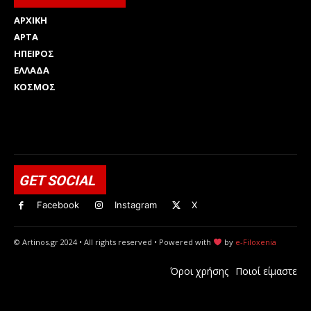
ΑΡΧΙΚΗ
ΑΡΤΑ
ΗΠΕΙΡΟΣ
ΕΛΛΑΔΑ
ΚΟΣΜΟΣ
Html code here! Replace this with any non empty raw html
code and that's it.
GET SOCIAL
Facebook
Instagram
X
© Artinos.gr 2024 • All rights reserved • Powered with
by
e-Filoxenia
Όροι χρήσης
Ποιοί είμαστε