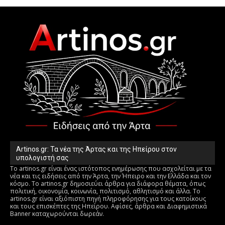
Artinos.gr: Τα νέα της Άρτας και της Ηπείρου στον
υπολογιστή σας
Το artinos.gr είναι ένας ιστότοπος ενημέρωσης που ασχολείται με τα
νέα και τις ειδήσεις από την Άρτα, την Ήπειρο και την Ελλάδα και τον
κόσμο. Το artinos.gr δημοσιεύει άρθρα για διάφορα θέματα, όπως
πολιτική, οικονομία, κοινωνία, πολιτισμό, αθλητισμό και άλλα. Το
artinos.gr είναι αξιόπιστη πηγή πληροφόρησης για τους κατοίκους
και τους επισκέπτες της Ηπείρου. Αφίσες, άρθρα και Διαφημιστικά
Banner καταχωρούνται δωρεάν.