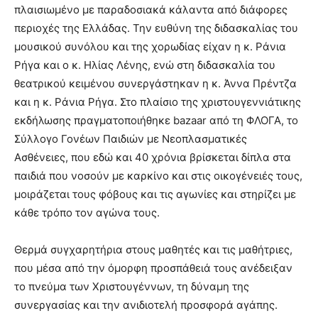
πλαισιωμένο με παραδοσιακά κάλαντα από διάφορες
περιοχές της Ελλάδας. Την ευθύνη της διδασκαλίας του
μουσικού συνόλου και της χορωδίας είχαν η κ. Ράνια
Ρήγα και ο κ. Ηλίας Λένης, ενώ στη διδασκαλία του
θεατρικού κειμένου συνεργάστηκαν η κ. Άννα Πρέντζα
και η κ. Ράνια Ρήγα. Στο πλαίσιο της χριστουγεννιάτικης
εκδήλωσης πραγματοποιήθηκε bazaar από τη ΦΛΟΓΑ, το
Σύλλογο Γονέων Παιδιών με Νεοπλασματικές
Ασθένειες, που εδώ και 40 χρόνια βρίσκεται δίπλα στα
παιδιά που νοσούν με καρκίνο και στις οικογένειές τους,
μοιράζεται τους φόβους και τις αγωνίες και στηρίζει με
κάθε τρόπο τον αγώνα τους.
Θερμά συγχαρητήρια στους μαθητές και τις μαθήτριες,
που μέσα από την όμορφη προσπάθειά τους ανέδειξαν
το πνεύμα των Χριστουγέννων, τη δύναμη της
συνεργασίας και την ανιδιοτελή προσφορά αγάπης.