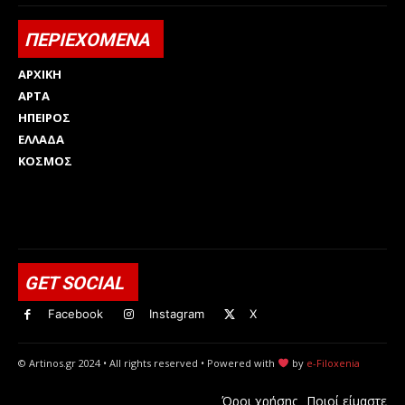
ΠΕΡΙΕΧΟΜΕΝΑ
ΑΡΧΙΚΗ
ΑΡΤΑ
ΗΠΕΙΡΟΣ
ΕΛΛΑΔΑ
ΚΟΣΜΟΣ
Html code here! Replace this with any non empty raw html
code and that's it.
GET SOCIAL
Facebook
Instagram
X
© Artinos.gr 2024 • All rights reserved • Powered with
by
e-Filoxenia
Όροι χρήσης
Ποιοί είμαστε