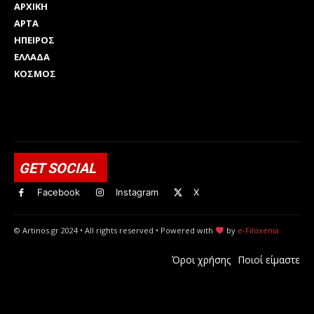
ΑΡΧΙΚΗ
ΑΡΤΑ
ΗΠΕΙΡΟΣ
ΕΛΛΑΔΑ
ΚΟΣΜΟΣ
Html code here! Replace this with any non empty raw html
code and that's it.
GET SOCIAL
Facebook
Instagram
X
© Artinos.gr 2024 • All rights reserved • Powered with
by
e-Filoxenia
Όροι χρήσης
Ποιοί είμαστε