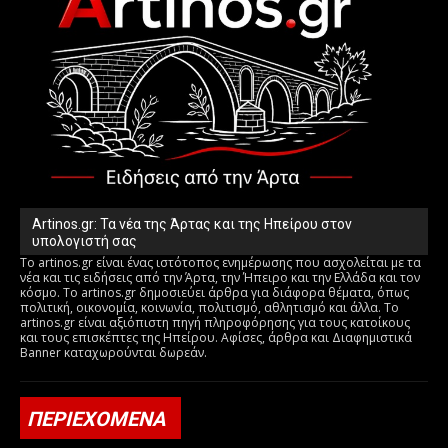
Artinos.gr: Τα νέα της Άρτας και της Ηπείρου στον
υπολογιστή σας
Το artinos.gr είναι ένας ιστότοπος ενημέρωσης που ασχολείται με τα
νέα και τις ειδήσεις από την Άρτα, την Ήπειρο και την Ελλάδα και τον
κόσμο. Το artinos.gr δημοσιεύει άρθρα για διάφορα θέματα, όπως
πολιτική, οικονομία, κοινωνία, πολιτισμό, αθλητισμό και άλλα. Το
artinos.gr είναι αξιόπιστη πηγή πληροφόρησης για τους κατοίκους
και τους επισκέπτες της Ηπείρου. Αφίσες, άρθρα και Διαφημιστικά
Banner καταχωρούνται δωρεάν.
ΠΕΡΙΕΧΟΜΕΝΑ