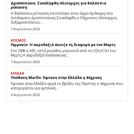
Δραπετσώνα: Συνελήφθη πλοίαρχος για θαλάσσια
ρύπανση
Η θαλάσσια ρύπανση εντοπίσηκε στον όρμο Κράκαρη στα
Λιπάσματα Δραπετσώνας.Συνελήφθη ο 59χρονος πλοίαρχος
δεξαμενόπλοιου...
7 Αυγούστου 2026
ΚΟΣΜΟΣ
Γερμανία: Η ακροδεξιά άνοιξε τη διαφορά με τον Μερτς
Στο 28% η AfD, επτά μονάδες μπροστά από το CDU/CSU του
Μερτς.Η ακροδεξιά Εναλλακτική...
7 Αυγούστου 2026
ΕΛΛΑΔΑ
Υπόθεση Marfin: Έφτασε στην Ελλάδα η 46χρονη
Έφτασε στην Ελλάδα αργά το βράδυ της Πέμπτης η 46χρονη που
κατηγορείται για εμπλοκή...
6 Αυγούστου 2026