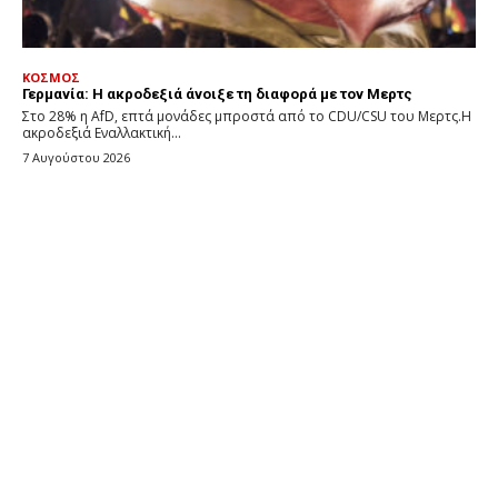
ΚΟΣΜΟΣ
Γερμανία: Η ακροδεξιά άνοιξε τη διαφορά με τον Μερτς
Στο 28% η AfD, επτά μονάδες μπροστά από το CDU/CSU του Μερτς.Η
ακροδεξιά Εναλλακτική...
7 Αυγούστου 2026