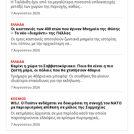
Η Ταϊλάνδη έχει από τα μεγαλύτερα ποσοστά οπλοκατοχής
μεταξύ των χωρών της περιοχής, καθώς...
7 Αυγούστου 2026
ΕΛΛΑΔΑ
Οι καστανιές των 400 ετών που έγιναν Μνημεία της Φύσης
– Το νέο «διαμάντι» της Πέλλας
Οι τρεις καστανιές αποτελούν ζωντανά μνημεία της ιστορίας
του τόπου, με την αρχαιότερη να...
7 Αυγούστου 2026
ΕΛΛΑΔΑ
Καμίνι η χώρα το Σαββατοκύριακο: Ποια θα είναι η πιο
ζεστή μέρα, οι πόλεις που θα χτυπήσουν 40αρια
Τριήμερο με 40άρια και μποφόρ: Οι συνθήκες θα γίνουν
ιδιαίτερα επικίνδυνες για την εκδήλωση...
7 Αυγούστου 2026
ΚΟΣΜΟΣ
WSJ: Ο Πούτιν ενδέχεται να δοκιμάσει τη συνοχή του ΝΑΤΟ
με περιορισμένη επίθεση σε μέλος της Συμμαχίας
Οι εκτιμήσεις έρχονται σε μια περίοδο κατά την οποία
παρατηρούνται ελλείψεις σε κρίσιμα πυρομαχικά,...
7 Αυγούστου 2026