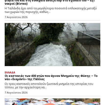
γιαγιά του και στη συνέχεια άνοιξε πυρ στο σχολείο του – Έξι
νεκροί (Βίντεο)
Η Ταϊλάνδη έχει από τα μεγαλύτερα ποσοστά οπλοκατοχής μεταξύ
των χωρών της περιοχής, καθώς...
7 Αυγούστου 2026
ΕΛΛΑΔΑ
Οι καστανιές των 400 ετών που έγιναν Μνημεία της Φύσης – Το
νέο «διαμάντι» της Πέλλας
Οι τρεις καστανιές αποτελούν ζωντανά μνημεία της ιστορίας του
τόπου, με την αρχαιότερη να...
7 Αυγούστου 2026