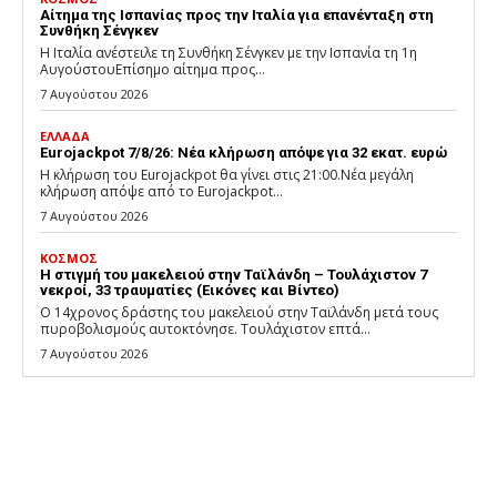
Αίτημα της Ισπανίας προς την Ιταλία για επανένταξη στη
Συνθήκη Σένγκεν
Η Ιταλία ανέστειλε τη Συνθήκη Σένγκεν με την Ισπανία τη 1η
ΑυγούστουΕπίσημο αίτημα προς...
7 Αυγούστου 2026
ΕΛΛΑΔΑ
Eurojackpot 7/8/26: Νέα κλήρωση απόψε για 32 εκατ. ευρώ
Η κλήρωση του Eurojackpot θα γίνει στις 21:00.Νέα μεγάλη
κλήρωση απόψε από το Eurojackpot...
7 Αυγούστου 2026
ΚΟΣΜΟΣ
Η στιγμή του μακελειού στην Ταϊλάνδη – Τουλάχιστον 7
νεκροί, 33 τραυματίες (Εικόνες και Βίντεο)
Ο 14χρονος δράστης του μακελειού στην Ταϊλάνδη μετά τους
πυροβολισμούς αυτοκτόνησε. Τουλάχιστον επτά...
7 Αυγούστου 2026