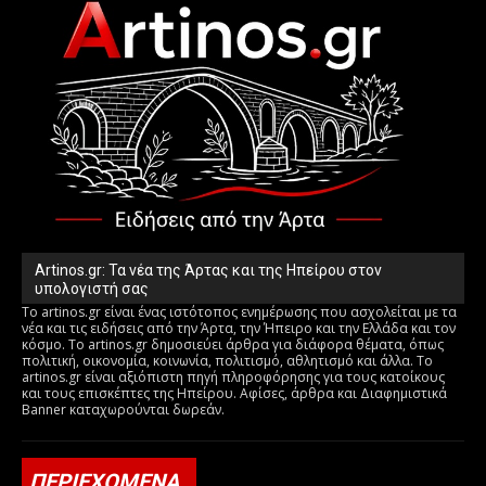
Artinos.gr: Τα νέα της Άρτας και της Ηπείρου στον
υπολογιστή σας
Το artinos.gr είναι ένας ιστότοπος ενημέρωσης που ασχολείται με τα
νέα και τις ειδήσεις από την Άρτα, την Ήπειρο και την Ελλάδα και τον
κόσμο. Το artinos.gr δημοσιεύει άρθρα για διάφορα θέματα, όπως
πολιτική, οικονομία, κοινωνία, πολιτισμό, αθλητισμό και άλλα. Το
artinos.gr είναι αξιόπιστη πηγή πληροφόρησης για τους κατοίκους
και τους επισκέπτες της Ηπείρου. Αφίσες, άρθρα και Διαφημιστικά
Banner καταχωρούνται δωρεάν.
ΠΕΡΙΕΧΟΜΕΝΑ