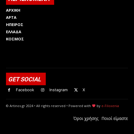
ΑΡΧΙΚΗ
ΑΡΤΑ
ΗΠΕΙΡΟΣ
ΕΛΛΑΔΑ
ΚΟΣΜΟΣ
Html code here! Replace this with any non empty raw html
code and that's it.
GET SOCIAL
Facebook
Instagram
X
© Artinos.gr 2024 • All rights reserved • Powered with
by
e-Filoxenia
Όροι χρήσης
Ποιοί είμαστε