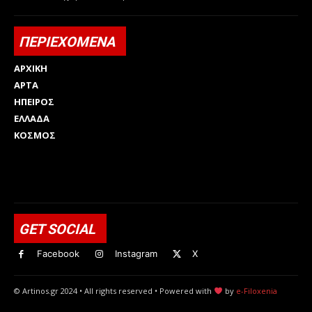
ΠΕΡΙΕΧΟΜΕΝΑ
ΑΡΧΙΚΗ
ΑΡΤΑ
ΗΠΕΙΡΟΣ
ΕΛΛΑΔΑ
ΚΟΣΜΟΣ
Html code here! Replace this with any non empty raw html
code and that's it.
GET SOCIAL
Facebook
Instagram
X
© Artinos.gr 2024 • All rights reserved • Powered with
by
e-Filoxenia