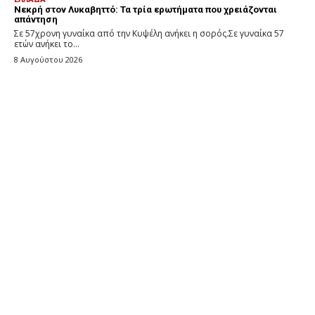
Νεκρή στον Λυκαβηττό: Τα τρία ερωτήματα που χρειάζονται
απάντηση
Σε 57χρονη γυναίκα από την Κυψέλη ανήκει η σορός.Σε γυναίκα 57
ετών ανήκει το...
8 Αυγούστου 2026