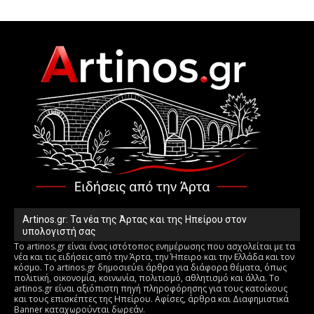
Artinos.gr: Τα νέα της Άρτας και της Ηπείρου στον
υπολογιστή σας
Το artinos.gr είναι ένας ιστότοπος ενημέρωσης που ασχολείται με τα
νέα και τις ειδήσεις από την Άρτα, την Ήπειρο και την Ελλάδα και τον
κόσμο. Το artinos.gr δημοσιεύει άρθρα για διάφορα θέματα, όπως
πολιτική, οικονομία, κοινωνία, πολιτισμό, αθλητισμό και άλλα. Το
artinos.gr είναι αξιόπιστη πηγή πληροφόρησης για τους κατοίκους
και τους επισκέπτες της Ηπείρου. Αφίσες, άρθρα και Διαφημιστικά
Banner καταχωρούνται δωρεάν.