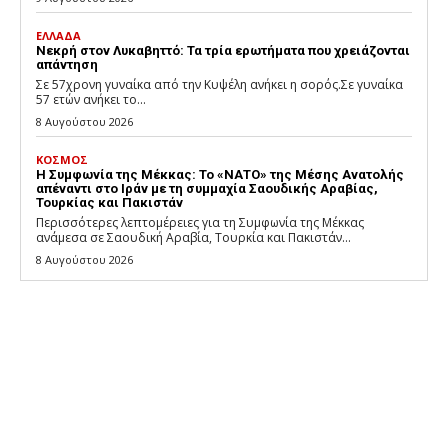
ΕΛΛΑΔΑ
Νεκρή στον Λυκαβηττό: Τα τρία ερωτήματα που χρειάζονται
απάντηση
Σε 57χρονη γυναίκα από την Κυψέλη ανήκει η σορός.Σε γυναίκα
57 ετών ανήκει το...
8 Αυγούστου 2026
ΚΟΣΜΟΣ
Η Συμφωνία της Μέκκας: Το «ΝΑΤΟ» της Μέσης Ανατολής
απέναντι στο Ιράν με τη συμμαχία Σαουδικής Αραβίας,
Τουρκίας και Πακιστάν
Περισσότερες λεπτομέρειες για τη Συμφωνία της Μέκκας
ανάμεσα σε Σαουδική Αραβία, Τουρκία και Πακιστάν...
8 Αυγούστου 2026