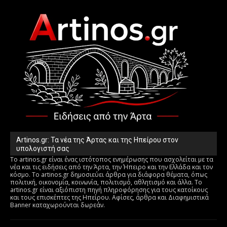
Artinos.gr: Τα νέα της Άρτας και της Ηπείρου στον
υπολογιστή σας
Το artinos.gr είναι ένας ιστότοπος ενημέρωσης που ασχολείται με τα
νέα και τις ειδήσεις από την Άρτα, την Ήπειρο και την Ελλάδα και τον
κόσμο. Το artinos.gr δημοσιεύει άρθρα για διάφορα θέματα, όπως
πολιτική, οικονομία, κοινωνία, πολιτισμό, αθλητισμό και άλλα. Το
artinos.gr είναι αξιόπιστη πηγή πληροφόρησης για τους κατοίκους
και τους επισκέπτες της Ηπείρου. Αφίσες, άρθρα και Διαφημιστικά
Banner καταχωρούνται δωρεάν.