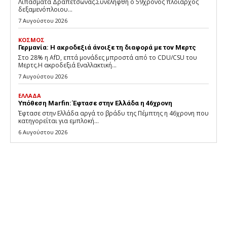
Λιπάσματα Δραπετσώνας.Συνελήφθη ο 59χρονος πλοίαρχος
δεξαμενόπλοιου...
7 Αυγούστου 2026
ΚΟΣΜΟΣ
Γερμανία: Η ακροδεξιά άνοιξε τη διαφορά με τον Μερτς
Στο 28% η AfD, επτά μονάδες μπροστά από το CDU/CSU του
Μερτς.Η ακροδεξιά Εναλλακτική...
7 Αυγούστου 2026
ΕΛΛΑΔΑ
Υπόθεση Marfin: Έφτασε στην Ελλάδα η 46χρονη
Έφτασε στην Ελλάδα αργά το βράδυ της Πέμπτης η 46χρονη που
κατηγορείται για εμπλοκή...
6 Αυγούστου 2026