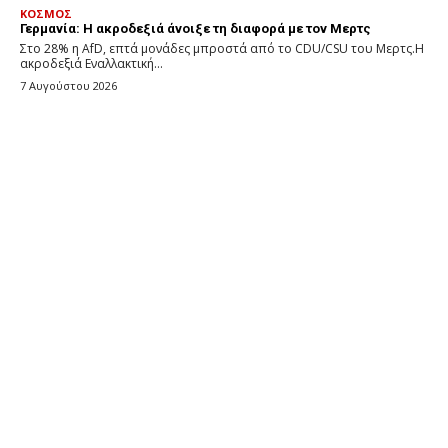
ΚΟΣΜΟΣ
Γερμανία: Η ακροδεξιά άνοιξε τη διαφορά με τον Μερτς
Στο 28% η AfD, επτά μονάδες μπροστά από το CDU/CSU του Μερτς.Η
ακροδεξιά Εναλλακτική...
7 Αυγούστου 2026