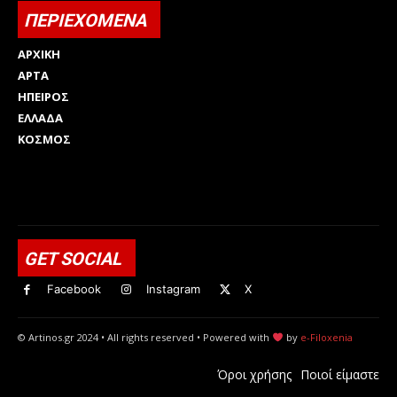
ΠΕΡΙΕΧΟΜΕΝΑ
ΑΡΧΙΚΗ
ΑΡΤΑ
ΗΠΕΙΡΟΣ
ΕΛΛΑΔΑ
ΚΟΣΜΟΣ
Html code here! Replace this with any non empty raw html
code and that's it.
GET SOCIAL
Facebook
Instagram
X
© Artinos.gr 2024 • All rights reserved • Powered with
by
e-Filoxenia
Όροι χρήσης
Ποιοί είμαστε