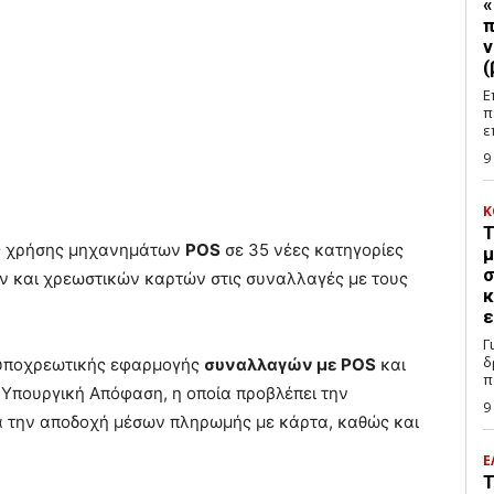
«
π
ν
(
Ε
π
ε
9
Κ
Τ
ης χρήσης μηχανημάτων
POS
σε 35 νέες κατηγορίες
μ
σ
ν και χρεωστικών καρτών στις συναλλαγές με τους
κ
ε
Γ
δ
α υποχρεωτικής εφαρμογής
συναλλαγών με POS
και
π
 Υπουργική Απόφαση, η οποία προβλέπει την
9
 την αποδοχή μέσων πληρωμής με κάρτα, καθώς και
Ε
Τ