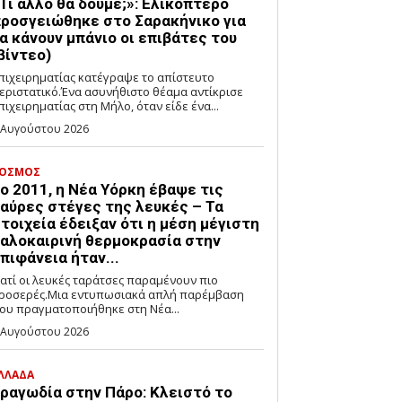
Τι άλλο θα δούμε;»: Ελικόπτερο
ροσγειώθηκε στο Σαρακήνικο για
α κάνουν μπάνιο οι επιβάτες του
βίντεο)
πιχειρηματίας κατέγραψε το απίστευτο
εριστατικό.Ένα ασυνήθιστο θέαμα αντίκρισε
πιχειρηματίας στη Μήλο, όταν είδε ένα...
 Αυγούστου 2026
ΟΣΜΟΣ
ο 2011, η Νέα Υόρκη έβαψε τις
αύρες στέγες της λευκές – Τα
τοιχεία έδειξαν ότι η μέση μέγιστη
αλοκαιρινή θερμοκρασία στην
πιφάνεια ήταν...
ιατί οι λευκές ταράτσες παραμένουν πιο
ροσερές.Μια εντυπωσιακά απλή παρέμβαση
ου πραγματοποιήθηκε στη Νέα...
 Αυγούστου 2026
ΛΛΑΔΑ
ραγωδία στην Πάρο: Κλειστό το