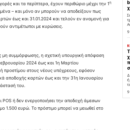
b
η
γορές και τα περίπτερα, έχουν περιθώριο μέχρι την 1
χ
μένα – και μόνο αν μπορούν να αποδείξουν πως
Σ
ρτών έως και 31.01.2024 και τελούν εν αναμονή για
τ
Α
ούν αντιμέτωποι με κυρώσεις.
9
Κ
Τ
εις μη συμμόρφωσης, η σχετική υπουργική απόφαση
χ
π
 Φεβρουαρίου 2024 έως και 1η Μαρτίου
σ
ολή προστίμου στους νέους υπόχρεους, εφόσον
Δ
κά αποδοχής καρτών έως και την 31η Ιανουαρίου
ή
τ
τάστασή του.
9
ει POS ή δεν ενεργοποιήσει την αποδοχή άμεσων
ο 1.500 ευρώ. Το πρόστιμο μπορεί να μειωθεί στο