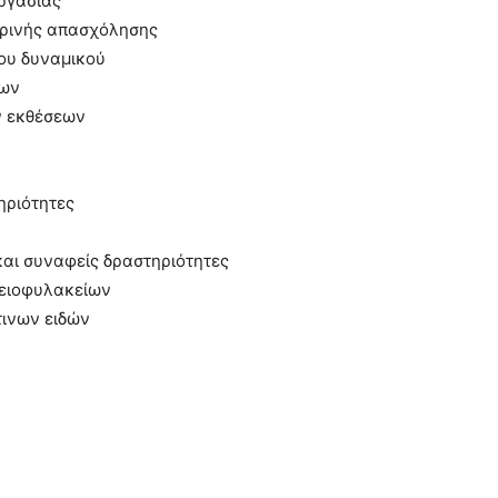
ργασίας
ωρινής απασχόλησης
ου δυναμικού
ρων
ν εκθέσεων
ηριότητες
αι συναφείς δραστηριότητες
χειοφυλακείων
τινων ειδών