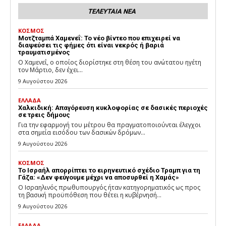
ΤΕΛΕΥΤΑΙΑ ΝΕΑ
ΚΟΣΜΟΣ
Μοτζταμπά Χαμενεΐ: Το νέο βίντεο που επιχειρεί να
διαψεύσει τις φήμες ότι είναι νεκρός ή βαριά
τραυματισμένος
Ο Χαμενεΐ, ο οποίος διορίστηκε στη θέση του ανώτατου ηγέτη
τον Μάρτιο, δεν έχει...
9 Αυγούστου 2026
ΕΛΛΑΔΑ
Χαλκιδική: Απαγόρευση κυκλοφορίας σε δασικές περιοχές
σε τρεις δήμους
Για την εφαρμογή του μέτρου θα πραγματοποιούνται έλεγχοι
στα σημεία εισόδου των δασικών δρόμων...
9 Αυγούστου 2026
ΚΟΣΜΟΣ
Το Ισραήλ απορρίπτει το ειρηνευτικό σχέδιο Τραμπ για τη
Γάζα: «Δεν φεύγουμε μέχρι να αποσυρθεί η Χαμάς»
Ο Ισραηλινός πρωθυπουργός ήταν κατηγορηματικός ως προς
τη βασική προϋπόθεση που θέτει η κυβέρνησή...
9 Αυγούστου 2026
ΕΛΛΑΔΑ