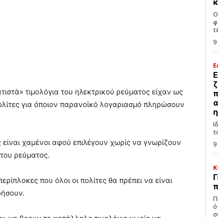
κ
Ο
φ
τ
9
Ε
Ε
ζ
τιστά» τιμολόγια του ηλεκτρικού ρεύματος είχαν ως
π
α
ολίτες για όποιον παρανοϊκό λογαριασμό πληρώσουν
η
Ι
τ
ς είναι χαμένοι αφού επιλέγουν χωρίς να γνωρίζουν
9
 του ρεύματος.
Κ
Γ
ερίπλοκες που όλοι οι πολίτες θα πρέπει να είναι
π
οήσουν.
Π
ό
σ