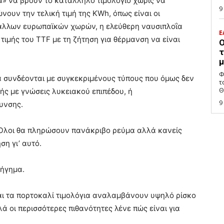
ια» να βρουν το κατάλληλο τιμολόγιο χωρίς να
9
ουν την τελική τιμή της KWh, όπως είναι οι
 άλλων ευρωπαϊκών χωρών, η ελεύθερη ναυσιπλοΐα
Ε
τιμής του TTF με τη ζήτηση για θέρμανση να είναι
Ο
τ
μ
Φ
α συνδέονται με συγκεκριμένους τύπους που όμως δεν
τ
Θ
ής με γνώσεις λυκειακού επιπέδου, ή
9
υνσης.
 Όλοι θα πληρώσουν πανάκριβο ρεύμα αλλά κανείς
η γι’ αυτό.
φήγημα.
και τα πορτοκαλί τιμολόγια αναλαμβάνουν υψηλό ρίσκο
λά οι περισσότερες πιθανότητες λένε πώς είναι για