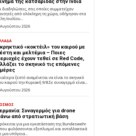
ίνημα της κατσαρίδας στην Ινδία
ι διαδηλώσεις, στις οποίες συμμετείχαν
οιτητές από ολόκληρη τη χώρα, οδήγησαν στα
έλη Ιουλίου...
 Αυγούστου 2026
ΛΛΑΔΑ
κρηκτικό «κοκτέιλ» του καιρού με
έστη και μελτέμια – Ποιες
εριοχές έχουν τεθεί σε Red Code,
λλάζει το σκηνικό τις επόμενες
μέρες
διαίτερα ζεστό αναμένεται να είναι το σκηνικό
ου καιρού την Κυριακή 9/8.Σε συναγερμό είναι...
 Αυγούστου 2026
ΟΣΜΟΣ
ερμανία: Συναγερμός για drone
άνω από στρατιωτική βάση
ρόκειται για μια εγκατάσταση της Bundeswehr
που φυλάσσονται εξοπλισμοί και ανταλλακτικά
ε μια υπόγεια...