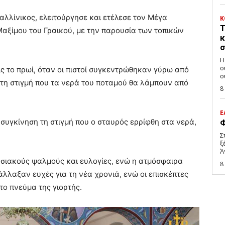
λλίνικος, ελειτούργησε και ετέλεσε τον Μέγα
Κ
Τ
Μαξίμου του Γραικού, με την παρουσία των τοπικών
κ
σ
Η
σ
ς το πρωί, όταν οι πιστοί συγκεντρώθηκαν γύρω από
σ
 τη στιγμή που τα νερά του ποταμού θα λάμπουν από
8
Ε
συγκίνηση τη στιγμή που ο σταυρός ερρίφθη στα νερά,
Φ
Σ
ξ
Ά
σιακούς ψαλμούς και ευλογίες, ενώ η ατμόσφαιρα
8
τάλλαξαν ευχές για τη νέα χρονιά, ενώ οι επισκέπτες
το πνεύμα της γιορτής.