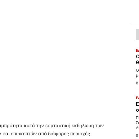
Ε
Ο
θ
Ο
μ
8
Ε
Ε
σ
Π
Σ
λαμπρότητα κατά την εορταστική εκδήλωση των
Α
και επισκεπτών από διάφορες περιοχές.
8